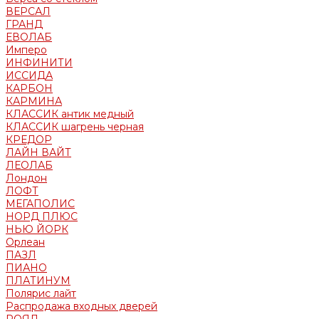
ВЕРСАЛ
ГРАНД
ЕВОЛАБ
Имперо
ИНФИНИТИ
ИССИДА
КАРБОН
КАРМИНА
КЛАССИК антик медный
КЛАССИК шагрень черная
КРЕДОР
ЛАЙН ВАЙТ
ЛЕОЛАБ
Лондон
ЛОФТ
МЕГАПОЛИС
НОРД ПЛЮС
НЬЮ ЙОРК
Орлеан
ПАЗЛ
ПИАНО
ПЛАТИНУМ
Полярис лайт
Распродажа входных дверей
РОЯЛ