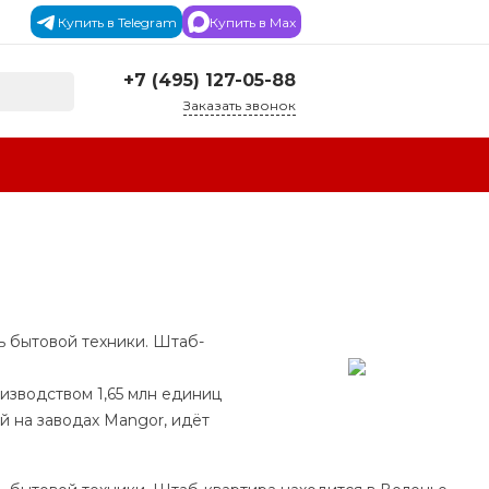
Купить в Telegram
Купить в Max
+7 (495) 127-05-88‬
Заказать звонок
+7 (495) 127-05-88‬
г. Москва, Каширское
ш., д. 19 к.1, ТЦ
Каширский двор, 4 эт.,
Павильон C-85-2
info@dverilabirint-msk.ru
+7 (495) 127-05-88‬
г. Раменское,
Раменское, Донинское
 бытовой техники. Штаб-
шоссе, 20, пав. № Б-6
"Двери Labirint"
info@dverilabirint-msk.ru
изводством 1,65 млн единиц
 на заводах Mangor, идёт
г. п. Новоивановское, п.
Новоивановское, ул.
Западная, с. 100, ТЦ
"Можайский Двор"