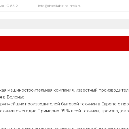
ьон C-85-2
info@dverilabirint-msk.ru
кая машиностроительная компания, известный производитель
я в Веленье.
крупнейших производителей бытовой техники в Европе с про
ехники ежегодно.Примерно 95 % всей техники, производимой