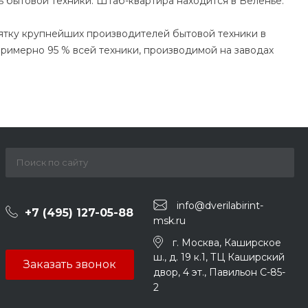
 бытовой техники. Штаб-квартира находится в Веленье.
сятку крупнейших производителей бытовой техники в
Примерно 95 % всей техники, производимой на заводах
info@dverilabirint-
+7 (495) 127-05-88‬
msk.ru
г. Москва, Каширское
ш., д. 19 к.1, ТЦ Каширский
Заказать звонок
двор, 4 эт., Павильон C-85-
2