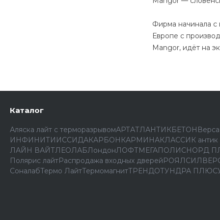
Mangor — словенск
Фирма начинала с 
Европе с производ
Mangor, идёт на эк
Каталог
Аляска лайт с терморазрывом
АРТ
АТЛАНТИК
БЕТОН
Верса
ИНФИНИТИ
ИССИДА
КАРБОН
КАРМИНА
КЛАССИК антик
ЛАЙН ВАЙТ
ЛЕОЛАБ
Лондон
ЛОФТ
МЕГАПОЛИС
НОРД П
Полярис лайт
Распродажа входных дверей
РОЯЛ
СИЛВЕР
Соналаб
Термо Лайт
Термомагнит
ТРЕНДО
ТУНДРА ПЛЮС