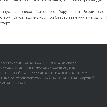
ая машиностроительная компания, известный производитель
выпуска сельскохозяйственного оборудования. Входит в де
ством 1,65 млн единиц крупной бытовой техники ежегодно. 
спорт.
 со стеклом
ВЕРСАЛ
ГРАНД
ЕВОЛАБ
Имперо
 медный
КЛАССИК шагрень черная
КРЕДОР
ЛЮС
НЬЮ ЙОРК
Орлеан
ПАЗЛ
ПИАНО
ПЛАТИНУМ
Сияна со стеклопакетом
СКАЙЛАБ
СКАНДИA
Смартлаб
УРБАН
ШТОРМ