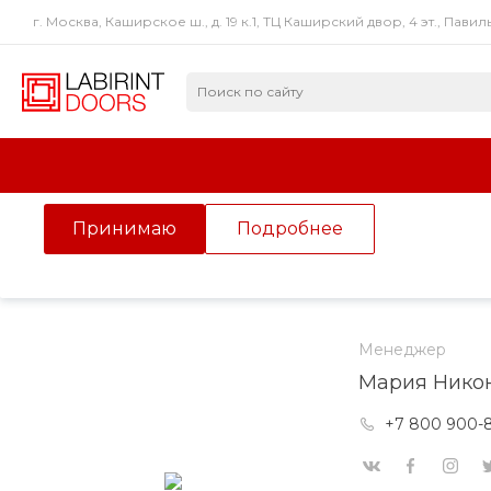
г. Москва, Каширское ш., д. 19 к.1, ТЦ Каширский двор, 4 эт., Павил
Использование файлов Cookie
Мы используем файлы cookie, разработанные нашими с
третьими лицами, для анализа событий на нашем веб-с
просмотр страниц нашего сайта, вы принимаете условия
Более подробные сведения смотрите
в Политике кон
Принимаю
Подробнее
Главная
/
О компании
/
Сотрудники
/
Мария Никонова
Мария Никонова
Менеджер
Мария Нико
+7 800 900-