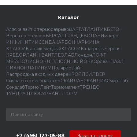
Каталог
Аляска лайт с терморазрывом
АРТ
АТЛАНТИК
БЕТОН
Верса со стеклом
ВЕРСАЛ
ГРАНД
ЕВОЛАБ
Имперо
ИНФИНИТИ
ИССИДА
КАРБОН
КАРМИНА
КЛАССИК антик медный
КЛАССИК шагрень черная
КРЕДОР
ЛАЙН ВАЙТ
ЛЕОЛАБ
Лондон
ЛОФТ
МЕГАПОЛИС
НОРД ПЛЮС
НЬЮ ЙОРК
Орлеан
ПАЗЛ
ПИАНО
ПЛАТИНУМ
Полярис лайт
Распродажа входных дверей
РОЯЛ
СИЛВЕР
Сияна со стеклопакетом
СКАЙЛАБ
СКАНДИA
Смартлаб
Соналаб
Термо Лайт
Термомагнит
ТРЕНДО
ТУНДРА ПЛЮС
УРБАН
ШТОРМ
+7 (495) 127-05-88‬
Заказать звонок