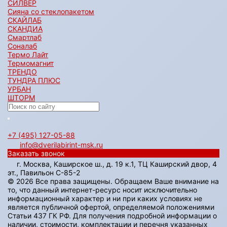
СИЛВЕР
Сияна со стеклопакетом
СКАЙЛАБ
СКАНДИA
Смартлаб
Соналаб
Термо Лайт
Термомагнит
ТРЕНДО
ТУНДРА ПЛЮС
УРБАН
ШТОРМ
+7 (495) 127-05-88‬
info@dverilabirint-msk.ru
Заказать звонок
г. Москва, Каширское ш., д. 19 к.1, ТЦ Каширский двор, 4
эт., Павильон C-85-2
© 2026 Все права защищены. Обращаем Ваше внимание на
то, что данный интернет-ресурс носит исключительно
информационный характер и ни при каких условиях не
является публичной офертой, определяемой положениями
Статьи 437 ГК РФ. Для получения подробной информации о
наличии, стоимости, комплектации и перечня указанных