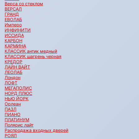
Верса со стеклом
ВЕРСАЛ
ГРАНД
ЕВОЛАБ
Имперо
ИНФИНИТИ
ИССИДА
КАРБОН
КАРМИНА
КЛАССИК антик медный
КЛАССИК шагрень черная
КРЕДОР
ЛАЙН ВАЙТ
ЛЕОЛАБ
Лондон
ЛОФТ
МЕГАПОЛИС
НОРД ПЛЮС
НЬЮ ЙОРК
Орлеан
ПАЗЛ
ПИАНО
ПЛАТИНУМ
Полярис лайт
Распродажа входных дверей
РОЯЛ