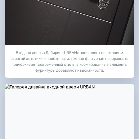
Входная дверь «Лабиринт URBAN» впечатляет сочетанием
строгой эстетики и надёжности: тёмная фактурная поверхность
подчёркивает современный стиль, а хромированные элементы
фурнитуры добавляют изысканности.