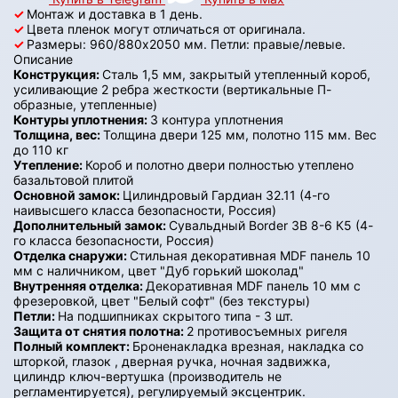
✓
Монтаж и доставка в 1 день.
✓
Цвета пленок могут отличаться от оригинала.
✓
Размеры: 960/880х2050 мм. Петли: правые/левые.
Описание
Конструкция:
Сталь 1,5 мм, закрытый утепленный короб,
усиливающие 2 ребра жесткости (вертикальные П-
образные, утепленные)
Контуры уплотнения:
3 контура уплотнения
Толщина, вес:
Толщина двери 125 мм, полотно 115 мм. Вес
до 110 кг
Утепление:
Короб и полотно двери полностью утеплено
базальтовой плитой
Основной замок:
Цилиндровый Гардиан 32.11 (4-го
наивысшего класса безопасности, Россия)
Дополнительный замок:
Сувальдный Border ЗВ 8-6 К5 (4-
го класса безопасности, Россия)
Отделка снаружи:
Стильная декоративная MDF панель 10
мм с наличником, цвет "Дуб горький шоколад"
Внутренняя отделка:
Декоративная MDF панель 10 мм с
фрезеровкой, цвет "Белый софт" (без текстуры)
Петли:
На подшипниках скрытого типа - 3 шт.
Защита от снятия полотна:
2 противосъемных ригеля
Полный комплект:
Броненакладка врезная, накладка со
шторкой, глазок , дверная ручка, ночная задвижка,
цилиндр ключ-вертушка (производитель не
регламентируется), регулируемый эксцентрик.