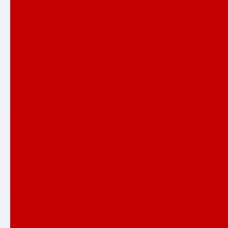
Полярис лайт
Распродажа входных дверей
РОЯЛ
СИЛВЕР
Сияна со стеклопакетом
СКАЙЛАБ
СКАНДИA
Смартлаб
Соналаб
Термо Лайт
Термомагнит
ТРЕНДО
ТУНДРА ПЛЮС
УРБАН
ШТОРМ
Услуги
Акции
Компания
Примеры установок
Контакты
...
Каталог товаров
Аляска лайт с терморазрывом
АРТ
АТЛАНТИК
БЕТОН
Верса со стеклом