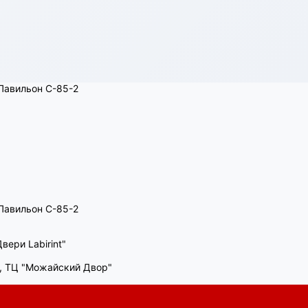
, Павильон C-85-2
, Павильон C-85-2
вери Labirint"
00, ТЦ "Можайский Двор"