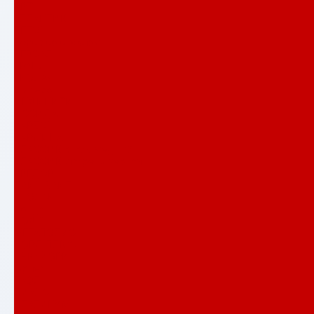
АРТ
АТЛАНТИК
БЕТОН
Верса со стеклом
ВЕРСАЛ
ГРАНД
ЕВОЛАБ
Имперо
ИНФИНИТИ
ИССИДА
КАРБОН
КАРМИНА
КЛАССИК антик медный
КЛАССИК шагрень черная
КРЕДОР
ЛАЙН ВАЙТ
ЛЕОЛАБ
Лондон
ЛОФТ
МЕГАПОЛИС
НОРД ПЛЮС
НЬЮ ЙОРК
Орлеан
ПАЗЛ
ПИАНО
ПЛАТИНУМ