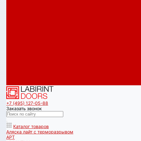
Сияна со стеклопакетом
СКАЙЛАБ
СКАНДИA
Смартлаб
Соналаб
Термо Лайт
Термомагнит
ТРЕНДО
ТУНДРА ПЛЮС
УРБАН
ШТОРМ
Услуги
Акции
Компания
Примеры установок
Контакты
+7 (495) 127-05-88‬
Заказать звонок
Каталог товаров
Аляска лайт с терморазрывом
АРТ