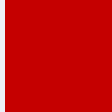
ВЕРСАЛ
ГРАНД
ЕВОЛАБ
Имперо
ИНФИНИТИ
ИССИДА
КАРБОН
КАРМИНА
КЛАССИК антик медный
КЛАССИК шагрень черная
КРЕДОР
ЛАЙН ВАЙТ
ЛЕОЛАБ
Лондон
ЛОФТ
МЕГАПОЛИС
НОРД ПЛЮС
НЬЮ ЙОРК
Орлеан
ПАЗЛ
ПИАНО
ПЛАТИНУМ
Полярис лайт
Распродажа входных дверей
РОЯЛ
СИЛВЕР