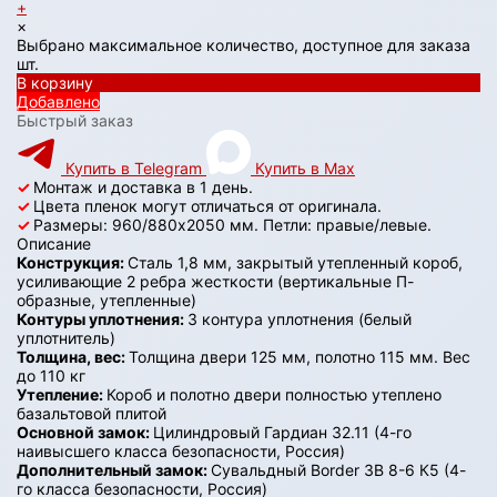
+
×
Выбрано максимальное количество, доступное для заказа
шт.
В корзину
Добавлено
Быстрый заказ
Купить в Telegram
Купить в Max
✓
Монтаж и доставка в 1 день.
✓
Цвета пленок могут отличаться от оригинала.
✓
Размеры: 960/880х2050 мм. Петли: правые/левые.
Описание
Конструкция:
Сталь 1,8 мм, закрытый утепленный короб,
усиливающие 2 ребра жесткости (вертикальные П-
образные, утепленные)
Контуры уплотнения:
3 контура уплотнения (белый
уплотнитель)
Толщина, вес:
Толщина двери 125 мм, полотно 115 мм. Вес
до 110 кг
Утепление:
Короб и полотно двери полностью утеплено
базальтовой плитой
Основной замок:
Цилиндровый Гардиан 32.11 (4-го
наивысшего класса безопасности, Россия)
Дополнительный замок:
Сувальдный Border ЗВ 8-6 К5 (4-
го класса безопасности, Россия)