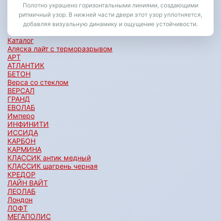
Полотно украшено горизонтальными линиями, создающими
ритмичный узор. В нижней части двери этот узор уплотняется,
добавляя визуальную динамику и ощущение устойчивости.
Каталог
Аляска лайт с терморазрывом
АРТ
АТЛАНТИК
БЕТОН
Верса со стеклом
ВЕРСАЛ
ГРАНД
ЕВОЛАБ
Имперо
ИНФИНИТИ
ИССИДА
КАРБОН
КАРМИНА
КЛАССИК антик медный
КЛАССИК шагрень черная
КРЕДОР
ЛАЙН ВАЙТ
ЛЕОЛАБ
Лондон
ЛОФТ
МЕГАПОЛИС