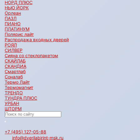
НОРД ПЛЮС
НЬЮ ЙОРК
Орлеан
ПАЗЛ
ПИАНО
ПЛАТИНУМ
Полярис лайт
Распродажа входных дверей
РОЯЛ
СИЛВЕР
Сияна со стеклопакетом
СКАЙЛАБ
СКАНДИA
Смартлаб
Соналаб
Термо Лайт
Термомагнит
ТРЕНДО
ТУНДРА ПЛЮС
УРБАН
ШТОРМ
+7 (495) 127-05-88‬
info@dverilabirint-msk.ru