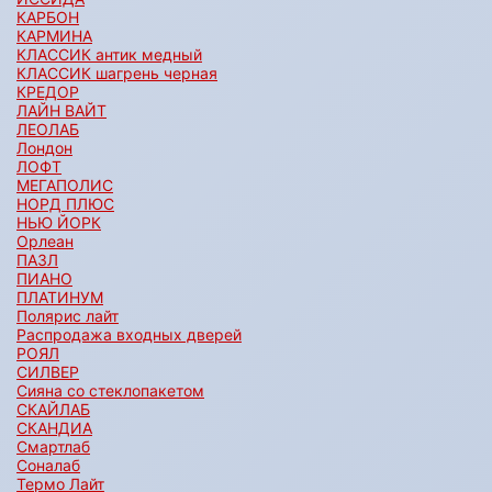
КАРБОН
КАРМИНА
КЛАССИК антик медный
КЛАССИК шагрень черная
КРЕДОР
ЛАЙН ВАЙТ
ЛЕОЛАБ
Лондон
ЛОФТ
МЕГАПОЛИС
НОРД ПЛЮС
НЬЮ ЙОРК
Орлеан
ПАЗЛ
ПИАНО
ПЛАТИНУМ
Полярис лайт
Распродажа входных дверей
РОЯЛ
СИЛВЕР
Сияна со стеклопакетом
СКАЙЛАБ
СКАНДИA
Смартлаб
Соналаб
Термо Лайт