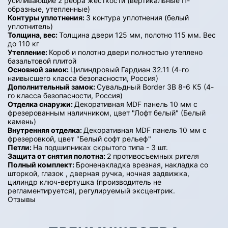
усиливающие 2 ребра жесткости (вертикальные П-
образные, утепленные)
Контуры уплотнения:
3 контура уплотнения (белый
уплотнитель)
Толщина, вес:
Толщина двери 125 мм, полотно 115 мм. Вес
до 110 кг
Утепление:
Короб и полотно двери полностью утеплено
базальтовой плитой
Основной замок:
Цилиндровый Гардиан 32.11 (4-го
наивысшего класса безопасности, Россия)
Дополнительный замок:
Сувальдный Border ЗВ 8-6 К5 (4-
го класса безопасности, Россия)
Отделка снаружи:
Декоративная MDF панель 10 мм с
фрезерованным наличником, цвет "Лофт белый" (Белый
камень)
Внутренняя отделка:
Декоративная MDF панель 10 мм с
фрезеровкой, цвет "Белый софт рельеф"
Петли:
На подшипниках скрытого типа - 3 шт.
Защита от снятия полотна:
2 противосъемных ригеля
Полный комплект:
Броненакладка врезная, накладка со
шторкой, глазок , дверная ручка, ночная задвижка,
цилиндр ключ-вертушка (производитель не
регламентируется), регулируемый эксцентрик.
Отзывы