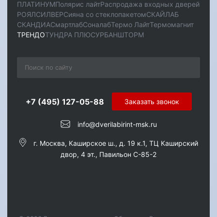
ПЛАТИНУМ
Полярис лайт
Распродажа входных дверей
РОЯЛ
СИЛВЕР
Сияна со стеклопакетом
СКАЙЛАБ
СКАНДИA
Смартлаб
Соналаб
Термо Лайт
Термомагнит
ТРЕНДО
ТУНДРА ПЛЮС
УРБАН
ШТОРМ
+7 (495) 127-05-88‬
Заказать звонок
info@dverilabirint-msk.ru
г. Москва, Каширское ш., д. 19 к.1, ТЦ Каширский
двор, 4 эт., Павильон C-85-2