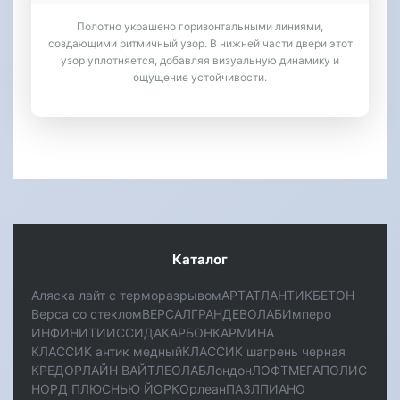
Полотно украшено горизонтальными линиями,
создающими ритмичный узор. В нижней части двери этот
узор уплотняется, добавляя визуальную динамику и
ощущение устойчивости.
Каталог
Аляска лайт с терморазрывом
АРТ
АТЛАНТИК
БЕТОН
Верса со стеклом
ВЕРСАЛ
ГРАНД
ЕВОЛАБ
Имперо
ИНФИНИТИ
ИССИДА
КАРБОН
КАРМИНА
КЛАССИК антик медный
КЛАССИК шагрень черная
КРЕДОР
ЛАЙН ВАЙТ
ЛЕОЛАБ
Лондон
ЛОФТ
МЕГАПОЛИС
НОРД ПЛЮС
НЬЮ ЙОРК
Орлеан
ПАЗЛ
ПИАНО