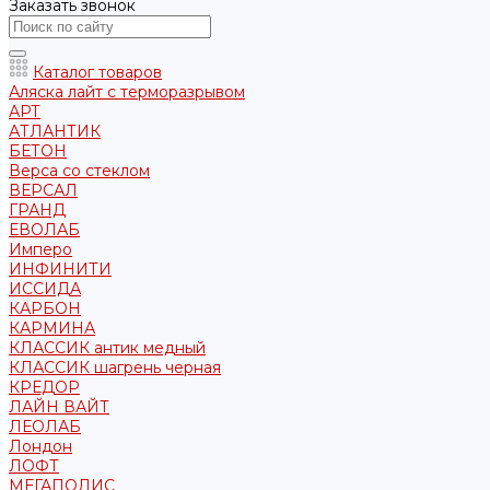
Заказать звонок
Каталог товаров
Аляска лайт с терморазрывом
АРТ
АТЛАНТИК
БЕТОН
Верса со стеклом
ВЕРСАЛ
ГРАНД
ЕВОЛАБ
Имперо
ИНФИНИТИ
ИССИДА
КАРБОН
КАРМИНА
КЛАССИК антик медный
КЛАССИК шагрень черная
КРЕДОР
ЛАЙН ВАЙТ
ЛЕОЛАБ
Лондон
ЛОФТ
МЕГАПОЛИС