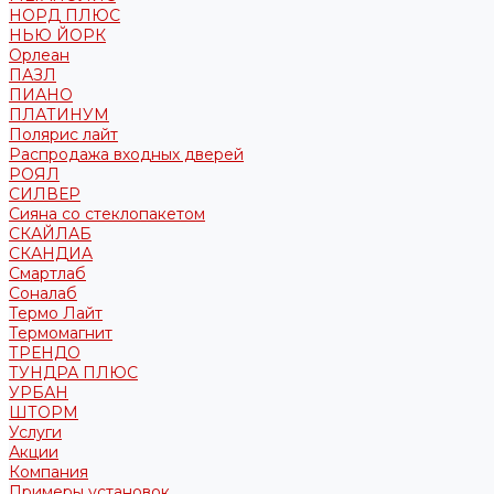
НОРД ПЛЮС
НЬЮ ЙОРК
Орлеан
ПАЗЛ
ПИАНО
ПЛАТИНУМ
Полярис лайт
Распродажа входных дверей
РОЯЛ
СИЛВЕР
Сияна со стеклопакетом
СКАЙЛАБ
СКАНДИA
Смартлаб
Соналаб
Термо Лайт
Термомагнит
ТРЕНДО
ТУНДРА ПЛЮС
УРБАН
ШТОРМ
Услуги
Акции
Компания
Примеры установок