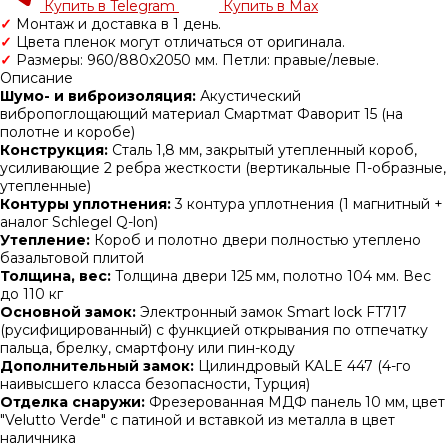
Купить в Telegram
Купить в Max
✓
Монтаж и доставка в 1 день.
✓
Цвета пленок могут отличаться от оригинала.
✓
Размеры: 960/880х2050 мм. Петли: правые/левые.
Описание
Шумо- и виброизоляция:
Акустический
вибропоглощающий материал Смартмат Фаворит 15 (на
полотне и коробе)
Конструкция:
Сталь 1,8 мм, закрытый утепленный короб,
усиливающие 2 ребра жесткости (вертикальные П-образные,
утепленные)
Контуры уплотнения:
3 контура уплотнения (1 магнитный +
аналог Schlegel Q-lon)
Утепление:
Короб и полотно двери полностью утеплено
базальтовой плитой
Толщина, вес:
Толщина двери 125 мм, полотно 104 мм. Вес
до 110 кг
Основной замок:
Электронный замок Smart lock FT717
(русифицированный) с функцией открывания по отпечатку
пальца, брелку, смартфону или пин-коду
Дополнительный замок:
Цилиндровый KALE 447 (4-го
наивысшего класса безопасности, Турция)
Отделка снаружи:
Фрезерованная МДФ панель 10 мм, цвет
"Velutto Verde" с патиной и вставкой из металла в цвет
наличника