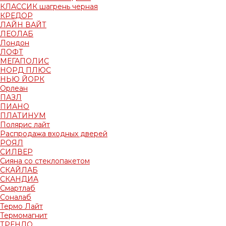
КЛАССИК шагрень черная
КРЕДОР
ЛАЙН ВАЙТ
ЛЕОЛАБ
Лондон
ЛОФТ
МЕГАПОЛИС
НОРД ПЛЮС
НЬЮ ЙОРК
Орлеан
ПАЗЛ
ПИАНО
ПЛАТИНУМ
Полярис лайт
Распродажа входных дверей
РОЯЛ
СИЛВЕР
Сияна со стеклопакетом
СКАЙЛАБ
СКАНДИA
Смартлаб
Соналаб
Термо Лайт
Термомагнит
ТРЕНДО