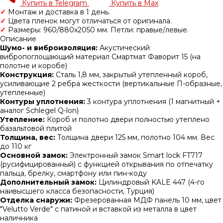
Купить в Telegram
Купить в Max
✓
Монтаж и доставка в 1 день.
✓
Цвета пленок могут отличаться от оригинала.
✓
Размеры: 960/880х2050 мм. Петли: правые/левые.
Описание
Шумо- и виброизоляция:
Акустический
вибропоглощающий материал Смартмат Фаворит 15 (на
полотне и коробе)
Конструкция:
Сталь 1,8 мм, закрытый утепленный короб,
усиливающие 2 ребра жесткости (вертикальные П-образные,
утепленные)
Контуры уплотнения:
3 контура уплотнения (1 магнитный +
аналог Schlegel Q-lon)
Утепление:
Короб и полотно двери полностью утеплено
базальтовой плитой
Толщина, вес:
Толщина двери 125 мм, полотно 104 мм. Вес
до 110 кг
Основной замок:
Электронный замок Smart lock FT717
(русифицированный) с функцией открывания по отпечатку
пальца, брелку, смартфону или пин-коду
Дополнительный замок:
Цилиндровый KALE 447 (4-го
наивысшего класса безопасности, Турция)
Отделка снаружи:
Фрезерованная МДФ панель 10 мм, цвет
"Velutto Verde" с патиной и вставкой из металла в цвет
наличника