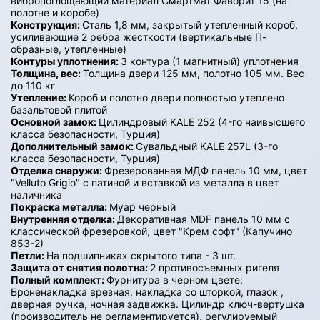
вибропоглощающий материал Смартмат Фаворит 15 (на
полотне и коробе)
Конструкция:
Сталь 1,8 мм, закрытый утепленный короб,
усиливающие 2 ребра жесткости (вертикальные П-
образные, утепленные)
Контуры уплотнения:
3 контура (1 магнитный) уплотнения
Толщина, вес:
Толщина двери 125 мм, полотно 105 мм. Вес
до 110 кг
Утепление:
Короб и полотно двери полностью утеплено
базальтовой плитой
Основной замок:
Цилиндровый KALE 252 (4-го наивысшего
класса безопасности, Турция)
Дополнительный замок:
Сувальдный KALE 257L (3-го
класса безопасности, Турция)
Отделка снаружи:
Фрезерованная МДФ панель 10 мм, цвет
"Velluto Grigio" с патиной и вставкой из металла в цвет
наличника
Покраска металла:
Муар черный
Внутренняя отделка:
Декоративная MDF панель 10 мм с
классической фрезеровкой, цвет "Крем софт" (Капучино
853-2)
Петли:
На подшипниках скрытого типа - 3 шт.
Защита от снятия полотна:
2 противосъемных ригеля
Полный комплект:
Фурнитура в черном цвете:
Броненакладка врезная, накладка со шторкой, глазок ,
дверная ручка, ночная задвижка. Цилиндр ключ-вертушка
(производитель не регламентируется), регулируемый