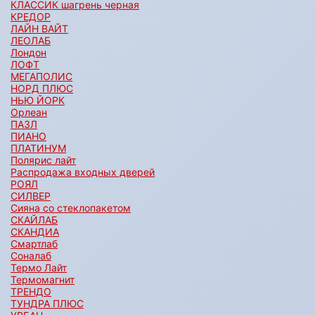
КЛАССИК шагрень черная
КРЕДОР
ЛАЙН ВАЙТ
ЛЕОЛАБ
Лондон
ЛОФТ
МЕГАПОЛИС
НОРД ПЛЮС
НЬЮ ЙОРК
Орлеан
ПАЗЛ
ПИАНО
ПЛАТИНУМ
Полярис лайт
Распродажа входных дверей
РОЯЛ
СИЛВЕР
Сияна со стеклопакетом
СКАЙЛАБ
СКАНДИA
Смартлаб
Соналаб
Термо Лайт
Термомагнит
ТРЕНДО
ТУНДРА ПЛЮС