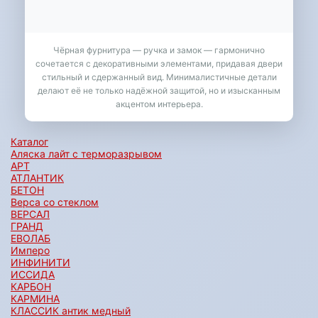
Чёрная фурнитура — ручка и замок — гармонично
сочетается с декоративными элементами, придавая двери
стильный и сдержанный вид. Минималистичные детали
делают её не только надёжной защитой, но и изысканным
акцентом интерьера.
Каталог
Аляска лайт с терморазрывом
АРТ
АТЛАНТИК
БЕТОН
Верса со стеклом
ВЕРСАЛ
ГРАНД
ЕВОЛАБ
Имперо
ИНФИНИТИ
ИССИДА
КАРБОН
КАРМИНА
КЛАССИК антик медный