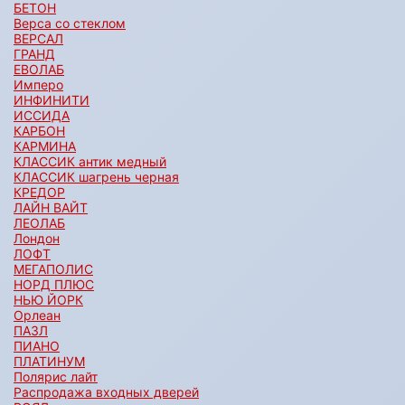
БЕТОН
Верса со стеклом
ВЕРСАЛ
ГРАНД
ЕВОЛАБ
Имперо
ИНФИНИТИ
ИССИДА
КАРБОН
КАРМИНА
КЛАССИК антик медный
КЛАССИК шагрень черная
КРЕДОР
ЛАЙН ВАЙТ
ЛЕОЛАБ
Лондон
ЛОФТ
МЕГАПОЛИС
НОРД ПЛЮС
НЬЮ ЙОРК
Орлеан
ПАЗЛ
ПИАНО
ПЛАТИНУМ
Полярис лайт
Распродажа входных дверей