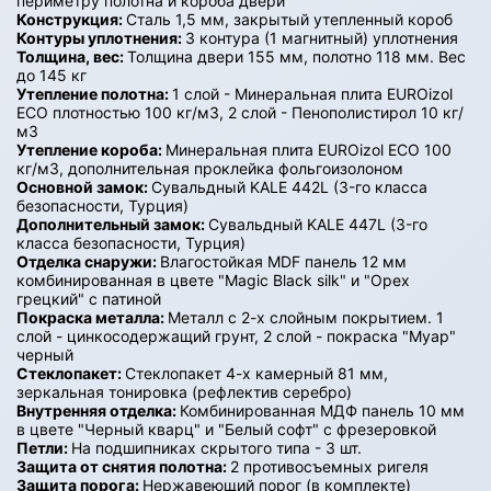
периметру полотна и короба двери
Конструкция:
Сталь 1,5 мм, закрытый утепленный короб
Контуры уплотнения:
3 контура (1 магнитный) уплотнения
Толщина, вес:
Толщина двери 155 мм, полотно 118 мм. Вес
до 145 кг
Утепление полотна:
1 слой - Минеральная плита EUROizol
ECO плотностью 100 кг/м3, 2 слой - Пенополистирол 10 кг/
м3
Утепление короба:
Минеральная плита EUROizol ECO 100
кг/м3, дополнительная проклейка фольгоизолоном
Основной замок:
Сувальдный KALE 442L (3-го класса
безопасности, Турция)
Дополнительный замок:
Сувальдный KALE 447L (3-го
класса безопасности, Турция)
Отделка снаружи:
Влагостойкая MDF панель 12 мм
комбинированная в цвете "Magic Black silk" и "Орех
грецкий" с патиной
Покраска металла:
Металл с 2-х слойным покрытием. 1
слой - цинкосодержащий грунт, 2 слой - покраска "Муар"
черный
Стеклопакет:
Стеклопакет 4-х камерный 81 мм,
зеркальная тонировка (рефлектив серебро)
Внутренняя отделка:
Комбинированная МДФ панель 10 мм
в цвете "Черный кварц" и "Белый софт" с фрезеровкой
Петли:
На подшипниках скрытого типа - 3 шт.
Защита от снятия полотна:
2 противосъемных ригеля
Защита порога:
Нержавеющий порог (в комплекте)