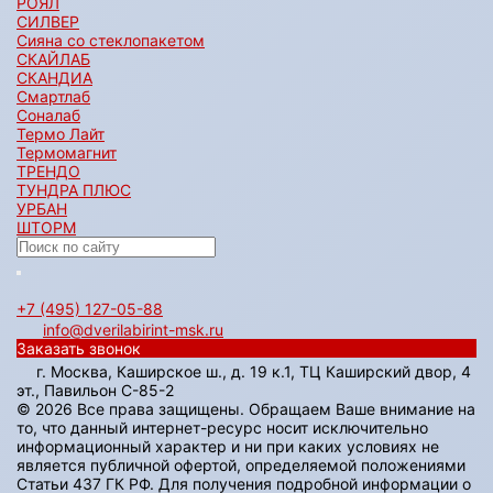
РОЯЛ
СИЛВЕР
Сияна со стеклопакетом
СКАЙЛАБ
СКАНДИA
Смартлаб
Соналаб
Термо Лайт
Термомагнит
ТРЕНДО
ТУНДРА ПЛЮС
УРБАН
ШТОРМ
+7 (495) 127-05-88‬
info@dverilabirint-msk.ru
Заказать звонок
г. Москва, Каширское ш., д. 19 к.1, ТЦ Каширский двор, 4
эт., Павильон C-85-2
© 2026 Все права защищены. Обращаем Ваше внимание на
то, что данный интернет-ресурс носит исключительно
информационный характер и ни при каких условиях не
является публичной офертой, определяемой положениями
Статьи 437 ГК РФ. Для получения подробной информации о