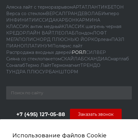
Аляска лайт с терморазрывом
АРТ
АТЛАНТИК
БЕТОН
Верса со стеклом
ВЕРСАЛ
ГРАНД
ЕВОЛАБ
Имперо
ИНФИНИТИ
ИССИДА
КАРБОН
КАРМИНА
КЛАССИК антик медный
КЛАССИК шагрень черная
КРЕДОР
ЛАЙН ВАЙТ
ЛЕОЛАБ
Лондон
ЛОФТ
МЕГАПОЛИС
НОРД ПЛЮС
НЬЮ ЙОРК
Орлеан
ПАЗЛ
ПИАНО
ПЛАТИНУМ
Полярис лайт
Распродажа входных дверей
РОЯЛ
СИЛВЕР
Сияна со стеклопакетом
СКАЙЛАБ
СКАНДИA
Смартлаб
Соналаб
Термо Лайт
Термомагнит
ТРЕНДО
ТУНДРА ПЛЮС
УРБАН
ШТОРМ
+7 (495) 127-05-88‬
Заказать звонок
info@dverilabirint-msk.ru
Использование файлов Cookie