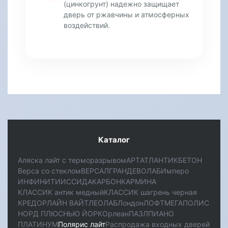
(цинкогрунт) надежно защищает
дверь от ржавчины и атмосферных
воздействий.
Каталог
Аляска лайт с терморазрывом
АРТ
АТЛАНТИК
БЕТОН
Верса со стеклом
ВЕРСАЛ
ГРАНД
ЕВОЛАБ
Имперо
ИНФИНИТИ
ИССИДА
КАРБОН
КАРМИНА
КЛАССИК антик медный
КЛАССИК шагрень черная
КРЕДОР
ЛАЙН ВАЙТ
ЛЕОЛАБ
Лондон
ЛОФТ
МЕГАПОЛИС
НОРД ПЛЮС
НЬЮ ЙОРК
Орлеан
ПАЗЛ
ПИАНО
ПЛАТИНУМ
Полярис лайт
Распродажа входных дверей