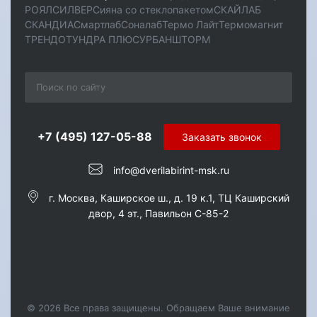
РОЯЛ
СИЛВЕР
Сияна со стеклопакетом
СКАЙЛАБ
СКАНДИA
Смартлаб
Соналаб
Термо Лайт
Термомагнит
ТРЕНДО
ТУНДРА ПЛЮС
УРБАН
ШТОРМ
+7 (495) 127-05-88‬
Заказать звонок
info@dverilabirint-msk.ru
г. Москва, Каширское ш., д. 19 к.1, ТЦ Каширский
двор, 4 эт., Павильон C-85-2
© 2026 Все права защищены. Обращаем Ваше внимание