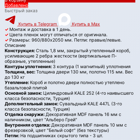
Добавлено
Быстрый заказ
Купить в Telegram
Купить в Max
✓
Монтаж и доставка в 1 день.
✓
Цвета пленок могут отличаться от оригинала.
✓
Размеры: 960/880х2050 мм. Петли: правые/левые.
Описание
Конструкция:
Сталь 1,8 мм, закрытый утепленный короб,
усиливающие 2 ребра жесткости (вертикальные П-
образные, утепленные)
Контуры уплотнения:
3 контура (1 магнитный) уплотнения
Толщина, вес:
Толщина двери 130 мм, полотно 115 мм. Вес
до 130 кг
Утепление:
Короб и полотно двери полностью утеплено
базальтовой плитой
Основной замок:
Цилиндровый KALE 252 (4-го наивысшего
класса безопасности, Турция)
Дополнительный замок:
Сувальдный KALE 447L (3-го
класса безопасности, Турция)
Отделка снаружи:
Декоративная MDF панель 16 мм с
наличником, цвет "Альберо Грей"
Внутренняя отделка:
Декоративная MDF панель 10 мм с
фрезеровкой, цвет "Белый софт" (без текстуры)
Петли:
На подшипниках скрытого типа - 3 шт.