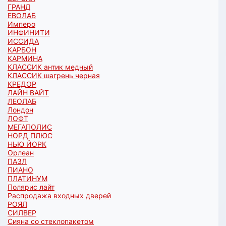
ГРАНД
ЕВОЛАБ
Имперо
ИНФИНИТИ
ИССИДА
КАРБОН
КАРМИНА
КЛАССИК антик медный
КЛАССИК шагрень черная
КРЕДОР
ЛАЙН ВАЙТ
ЛЕОЛАБ
Лондон
ЛОФТ
МЕГАПОЛИС
НОРД ПЛЮС
НЬЮ ЙОРК
Орлеан
ПАЗЛ
ПИАНО
ПЛАТИНУМ
Полярис лайт
Распродажа входных дверей
РОЯЛ
СИЛВЕР
Сияна со стеклопакетом