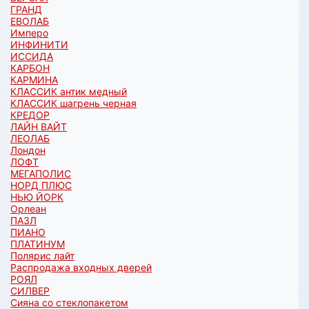
ГРАНД
ЕВОЛАБ
Имперо
ИНФИНИТИ
ИССИДА
КАРБОН
КАРМИНА
КЛАССИК антик медный
КЛАССИК шагрень черная
КРЕДОР
ЛАЙН ВАЙТ
ЛЕОЛАБ
Лондон
ЛОФТ
МЕГАПОЛИС
НОРД ПЛЮС
НЬЮ ЙОРК
Орлеан
ПАЗЛ
ПИАНО
ПЛАТИНУМ
Полярис лайт
Распродажа входных дверей
РОЯЛ
СИЛВЕР
Сияна со стеклопакетом