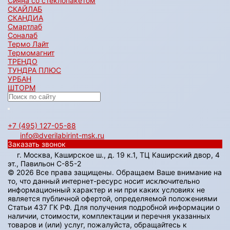
Сияна со стеклопакетом
СКАЙЛАБ
СКАНДИA
Смартлаб
Соналаб
Термо Лайт
Термомагнит
ТРЕНДО
ТУНДРА ПЛЮС
УРБАН
ШТОРМ
+7 (495) 127-05-88‬
info@dverilabirint-msk.ru
Заказать звонок
г. Москва, Каширское ш., д. 19 к.1, ТЦ Каширский двор, 4
эт., Павильон C-85-2
© 2026 Все права защищены. Обращаем Ваше внимание на
то, что данный интернет-ресурс носит исключительно
информационный характер и ни при каких условиях не
является публичной офертой, определяемой положениями
Статьи 437 ГК РФ. Для получения подробной информации о
наличии, стоимости, комплектации и перечня указанных
товаров и (или) услуг, пожалуйста, обращайтесь к