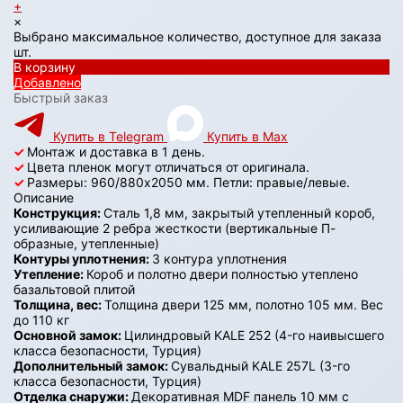
+
×
Выбрано максимальное количество, доступное для заказа
шт.
В корзину
Добавлено
Быстрый заказ
Купить в Telegram
Купить в Max
✓
Монтаж и доставка в 1 день.
✓
Цвета пленок могут отличаться от оригинала.
✓
Размеры: 960/880х2050 мм. Петли: правые/левые.
Описание
Конструкция:
Сталь 1,8 мм, закрытый утепленный короб,
усиливающие 2 ребра жесткости (вертикальные П-
образные, утепленные)
Контуры уплотнения:
3 контура уплотнения
Утепление:
Короб и полотно двери полностью утеплено
базальтовой плитой
Толщина, вес:
Толщина двери 125 мм, полотно 105 мм. Вес
до 110 кг
Основной замок:
Цилиндровый KALE 252 (4-го наивысшего
класса безопасности, Турция)
Дополнительный замок:
Сувальдный KALE 257L (3-го
класса безопасности, Турция)
Отделка снаружи:
Декоративная MDF панель 10 мм с