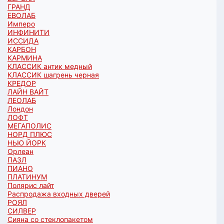
ГРАНД
ЕВОЛАБ
Имперо
ИНФИНИТИ
ИССИДА
КАРБОН
КАРМИНА
КЛАССИК антик медный
КЛАССИК шагрень черная
КРЕДОР
ЛАЙН ВАЙТ
ЛЕОЛАБ
Лондон
ЛОФТ
МЕГАПОЛИС
НОРД ПЛЮС
НЬЮ ЙОРК
Орлеан
ПАЗЛ
ПИАНО
ПЛАТИНУМ
Полярис лайт
Распродажа входных дверей
РОЯЛ
СИЛВЕР
Сияна со стеклопакетом