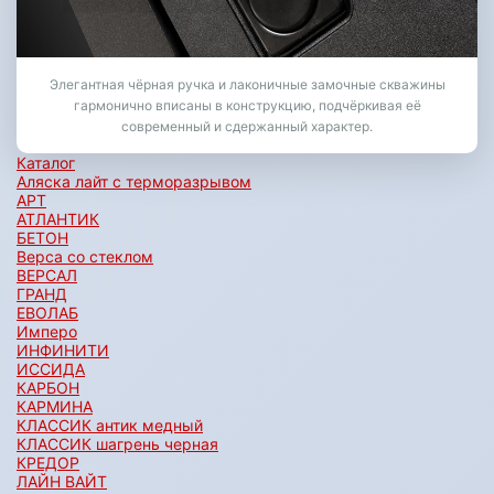
Элегантная чёрная ручка и лаконичные замочные скважины
гармонично вписаны в конструкцию, подчёркивая её
современный и сдержанный характер.
Каталог
Аляска лайт с терморазрывом
АРТ
АТЛАНТИК
БЕТОН
Верса со стеклом
ВЕРСАЛ
ГРАНД
ЕВОЛАБ
Имперо
ИНФИНИТИ
ИССИДА
КАРБОН
КАРМИНА
КЛАССИК антик медный
КЛАССИК шагрень черная
КРЕДОР
ЛАЙН ВАЙТ