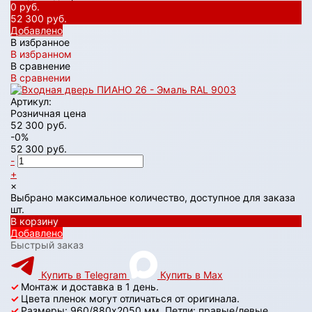
0 руб.
52 300 руб.
Добавлено
В избранное
В избранном
В сравнение
В сравнении
Артикул:
Розничная цена
52 300 руб.
-0%
52 300 руб.
-
+
×
Выбрано максимальное количество, доступное для заказа
шт.
В корзину
Добавлено
Быстрый заказ
Купить в Telegram
Купить в Max
✓
Монтаж и доставка в 1 день.
✓
Цвета пленок могут отличаться от оригинала.
✓
Размеры: 960/880х2050 мм. Петли: правые/левые.