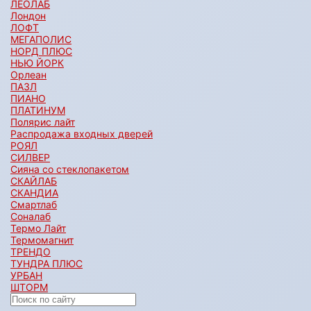
ЛЕОЛАБ
Лондон
ЛОФТ
МЕГАПОЛИС
НОРД ПЛЮС
НЬЮ ЙОРК
Орлеан
ПАЗЛ
ПИАНО
ПЛАТИНУМ
Полярис лайт
Распродажа входных дверей
РОЯЛ
СИЛВЕР
Сияна со стеклопакетом
СКАЙЛАБ
СКАНДИA
Смартлаб
Соналаб
Термо Лайт
Термомагнит
ТРЕНДО
ТУНДРА ПЛЮС
УРБАН
ШТОРМ