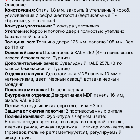
Описание
Конструкция:
Сталь 1,8 мм, закрытый утепленный короб,
усиливающие 2 ребра жесткости (вертикальные П-
образные, утепленные)
Контуры уплотнения:
3 контура уплотнения
Утепление:
Короб и полотно двери полностью утеплено
базальтовой плитой
Толщина, вес:
Толщина двери 125 мм, полотно 105 мм. Вес
до 110 кг
Основной замок:
Цилиндровый KALE 252 (4-го наивысшего
класса безопасности, Турция)
Дополнительный замок:
Сувальдный KALE 257L (3-го
класса безопасности, Турция)
Отделка снаружи:
Декоративная MDF панель 10 мм с
наличниками, цвет "Черный кварц", вставка черный
молдинг
Покраска металла:
Шагрень черная
Внутренняя отделка:
Декоративная MDF панель 16 мм,
эмаль RAL 9003
Петли:
На подшипниках скрытого типа - 3 шт.
Защита от снятия полотна:
2 противосъемных ригеля
Полный комплект:
Фурнитура в черном цвете:
Броненакладка врезная, накладка со шторкой, глазок ,
дверная ручка, ночная задвижка. Цилиндр ключ-вертушка
(производитель не регламентируется), регулируемый
эксцентрик.