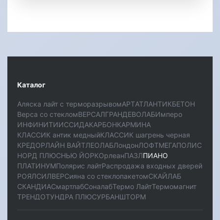
Каталог
Аляска лайт с терморазрывом
АРТ
АТЛАНТИК
БЕТОН
Верса со стеклом
ВЕРСАЛ
ГРАНД
ЕВОЛАБ
Имперо
ИНФИНИТИ
ИССИДА
КАРБОН
КАРМИНА
КЛАССИК антик медный
КЛАССИК шагрень черная
КРЕДОР
ЛАЙН ВАЙТ
ЛЕОЛАБ
Лондон
ЛОФТ
МЕГАПОЛИС
НОРД ПЛЮС
НЬЮ ЙОРК
Орлеан
ПАЗЛ
ПИАНО
ПЛАТИНУМ
Полярис лайт
Распродажа входных дверей
РОЯЛ
СИЛВЕР
Сияна со стеклопакетом
СКАЙЛАБ
СКАНДИA
Смартлаб
Соналаб
Термо Лайт
Термомагнит
ТРЕНДО
ТУНДРА ПЛЮС
УРБАН
ШТОРМ