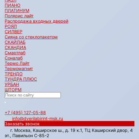
ПИАНО
ПЛАТИНУМ
Полярис лайт
Распродажа входных дверей
РОЯЛ
СИЛВЕР
Сияна со стеклопакетом
СКАЙЛАБ
СКАНДИA
Смартлаб
Соналаб
Термо Лайт
Термомагнит
ТРЕНДО
ТУНДРА ПЛЮС
УРБАН
ШТОРМ
+7 (495) 127-05-88‬
info@dverilabirint-msk.ru
Заказать звонок
г. Москва, Каширское ш., д. 19 к.1, ТЦ Каширский двор, 4
эт., Павильон C-85-2