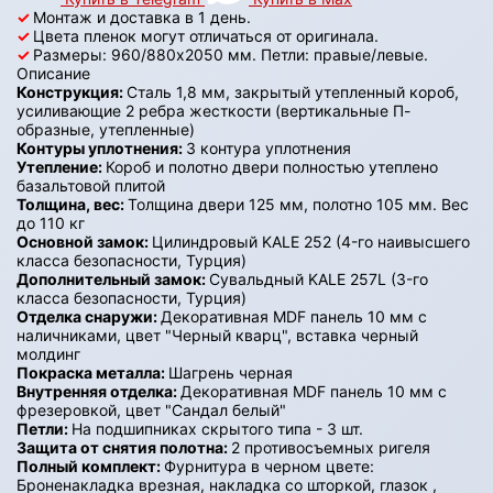
✓
Монтаж и доставка в 1 день.
✓
Цвета пленок могут отличаться от оригинала.
✓
Размеры: 960/880х2050 мм. Петли: правые/левые.
Описание
Конструкция:
Сталь 1,8 мм, закрытый утепленный короб,
усиливающие 2 ребра жесткости (вертикальные П-
образные, утепленные)
Контуры уплотнения:
3 контура уплотнения
Утепление:
Короб и полотно двери полностью утеплено
базальтовой плитой
Толщина, вес:
Толщина двери 125 мм, полотно 105 мм. Вес
до 110 кг
Основной замок:
Цилиндровый KALE 252 (4-го наивысшего
класса безопасности, Турция)
Дополнительный замок:
Сувальдный KALE 257L (3-го
класса безопасности, Турция)
Отделка снаружи:
Декоративная MDF панель 10 мм с
наличниками, цвет "Черный кварц", вставка черный
молдинг
Покраска металла:
Шагрень черная
Внутренняя отделка:
Декоративная MDF панель 10 мм с
фрезеровкой, цвет "Сандал белый"
Петли:
На подшипниках скрытого типа - 3 шт.
Защита от снятия полотна:
2 противосъемных ригеля
Полный комплект:
Фурнитура в черном цвете:
Броненакладка врезная, накладка со шторкой, глазок ,