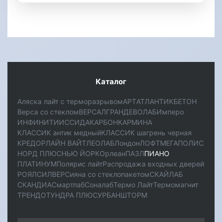
Каталог
Аляска лайт с терморазрывом
АРТ
АТЛАНТИК
БЕТОН
Верса со стеклом
ВЕРСАЛ
ГРАНД
ЕВОЛАБ
Имперо
ИНФИНИТИ
ИССИДА
КАРБОН
КАРМИНА
КЛАССИК антик медный
КЛАССИК шагрень черная
КРЕДОР
ЛАЙН ВАЙТ
ЛЕОЛАБ
Лондон
ЛОФТ
МЕГАПОЛИС
НОРД ПЛЮС
НЬЮ ЙОРК
Орлеан
ПАЗЛ
ПИАНО
ПЛАТИНУМ
Полярис лайт
Распродажа входных дверей
РОЯЛ
СИЛВЕР
Сияна со стеклопакетом
СКАЙЛАБ
СКАНДИA
Смартлаб
Соналаб
Термо Лайт
Термомагнит
ТРЕНДО
ТУНДРА ПЛЮС
УРБАН
ШТОРМ