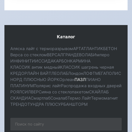
Каталог
Аляска лайт с терморазрывом
АРТ
АТЛАНТИК
БЕТОН
Верса со стеклом
ВЕРСАЛ
ГРАНД
ЕВОЛАБ
Имперо
ИНФИНИТИ
ИССИДА
КАРБОН
КАРМИНА
КЛАССИК антик медный
КЛАССИК шагрень черная
КРЕДОР
ЛАЙН ВАЙТ
ЛЕОЛАБ
Лондон
ЛОФТ
МЕГАПОЛИС
НОРД ПЛЮС
НЬЮ ЙОРК
Орлеан
ПАЗЛ
ПИАНО
ПЛАТИНУМ
Полярис лайт
Распродажа входных дверей
РОЯЛ
СИЛВЕР
Сияна со стеклопакетом
СКАЙЛАБ
СКАНДИA
Смартлаб
Соналаб
Термо Лайт
Термомагнит
ТРЕНДО
ТУНДРА ПЛЮС
УРБАН
ШТОРМ