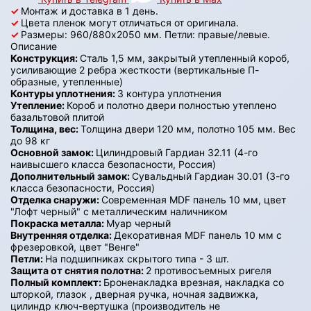
✓
Монтаж и доставка в 1 день.
✓
Цвета пленок могут отличаться от оригинала.
✓
Размеры: 960/880х2050 мм. Петли: правые/левые.
Описание
Конструкция:
Сталь 1,5 мм, закрытый утепленный короб,
усиливающие 2 ребра жесткости (вертикальные П-
образные, утепленные)
Контуры уплотнения:
3 контура уплотнения
Утепление:
Короб и полотно двери полностью утеплено
базальтовой плитой
Толщина, вес:
Толщина двери 120 мм, полотно 105 мм. Вес
до 98 кг
Основной замок:
Цилиндровый Гардиан 32.11 (4-го
наивысшего класса безопасности, Россия)
Дополнительный замок:
Сувальдный Гардиан 30.01 (3-го
класса безопасности, Россия)
Отделка снаружи:
Современная MDF панель 10 мм, цвет
"Лофт черный" с металлическим наличником
Покраска металла:
Муар черный
Внутренняя отделка:
Декоративная MDF панель 10 мм с
фрезеровкой, цвет "Венге"
Петли:
На подшипниках скрытого типа - 3 шт.
Защита от снятия полотна:
2 противосъемных ригеля
Полный комплект:
Броненакладка врезная, накладка со
шторкой, глазок , дверная ручка, ночная задвижка,
цилиндр ключ-вертушка (производитель не