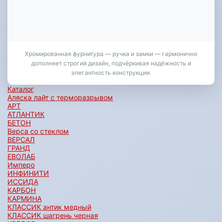
Хромированная фурнитура — ручка и замки — гармонично
дополняет строгий дизайн, подчёркивая надёжность и
элегантность конструкции.
Каталог
Аляска лайт с терморазрывом
АРТ
АТЛАНТИК
БЕТОН
Верса со стеклом
ВЕРСАЛ
ГРАНД
ЕВОЛАБ
Имперо
ИНФИНИТИ
ИССИДА
КАРБОН
КАРМИНА
КЛАССИК антик медный
КЛАССИК шагрень черная