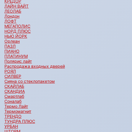
КРЕДОР
ЛАЙН ВАЙТ
ЛЕОЛАБ
Лондон
ЛОФТ
МЕГАПОЛИС
НОРД ПЛЮС
НЬЮ ЙОРК
Орлеан
ПАЗЛ
ПИАНО
ПЛАТИНУМ
Полярис лайт
Распродажа входных дверей
РОЯЛ
СИЛВЕР
Сияна со стеклопакетом
СКАЙЛАБ
СКАНДИA
Смартлаб
Соналаб
Термо Лайт
Термомагнит
ТРЕНДО
ТУНДРА ПЛЮС
УРБАН
ШТОРМ