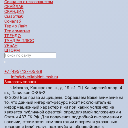
Сияна со стеклопакетом
СКАЙЛАБ
СКАНДИA
Смартлаб
Соналаб
Термо Лайт
Термомагнит
ТРЕНДО
ТУНДРА ПЛЮС
УРБАН
ШТОРМ
+7 (495) 127-05-88‬
info@dverilabirint-msk.ru
Заказать звонок
г. Москва, Каширское ш., д. 19 к.1, ТЦ Каширский двор, 4
эт., Павильон C-85-2
© 2026 Все права защищены. Обращаем Ваше внимание на
то, что данный интернет-ресурс носит исключительно
информационный характер и ни при каких условиях не
является публичной офертой, определяемой положениями
Статьи 437 ГК РФ. Для получения подробной информации о
наличии, стоимости, комплектации и перечня указанных
товаров и (или) услуг, пожалуйста, обращайтесь к