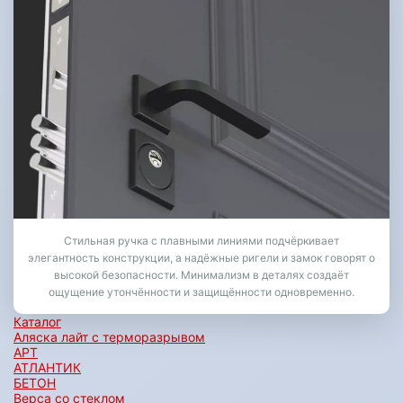
Стильная ручка с плавными линиями подчёркивает
элегантность конструкции, а надёжные ригели и замок говорят о
высокой безопасности. Минимализм в деталях создаёт
ощущение утончённости и защищённости одновременно.
Каталог
Аляска лайт с терморазрывом
АРТ
АТЛАНТИК
БЕТОН
Верса со стеклом