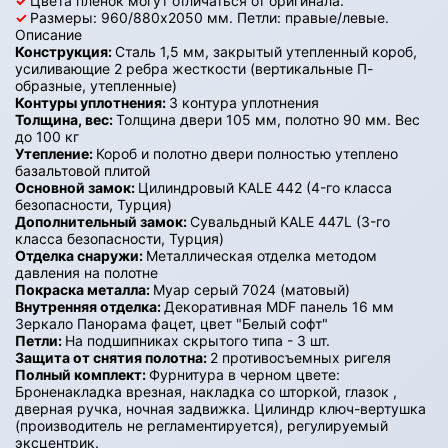
✓
Цвета пленок могут отличаться от оригинала.
✓
Размеры: 960/880х2050 мм. Петли: правые/левые.
Описание
Конструкция:
Сталь 1,5 мм, закрытый утепленный короб,
усиливающие 2 ребра жесткости (вертикальные П-
образные, утепленные)
Контуры уплотнения:
3 контура уплотнения
Толщина, вес:
Толщина двери 105 мм, полотно 90 мм. Вес
до 100 кг
Утепление:
Короб и полотно двери полностью утеплено
базальтовой плитой
Основной замок:
Цилиндровый KALE 442 (4-го класса
безопасности, Турция)
Дополнительный замок:
Сувальдный KALE 447L (3-го
класса безопасности, Турция)
Отделка снаружи:
Металлическая отделка методом
давления на полотне
Покраска металла:
Муар серый 7024 (матовый)
Внутренняя отделка:
Декоративная MDF панель 16 мм
Зеркало Панорама фацет, цвет "Белый софт"
Петли:
На подшипниках скрытого типа - 3 шт.
Защита от снятия полотна:
2 противосъемных ригеля
Полный комплект:
Фурнитура в черном цвете:
Броненакладка врезная, накладка со шторкой, глазок ,
дверная ручка, ночная задвижка. Цилиндр ключ-вертушка
(производитель не регламентируется), регулируемый
эксцентрик.