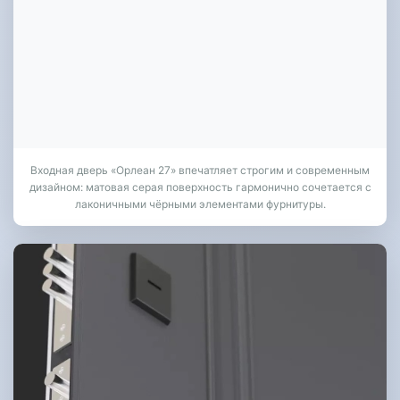
Входная дверь «Орлеан 27» впечатляет строгим и современным
дизайном: матовая серая поверхность гармонично сочетается с
лаконичными чёрными элементами фурнитуры.