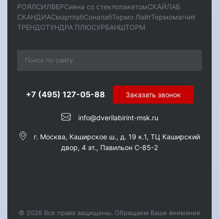
РОЯЛ
СИЛВЕР
Сияна со стеклопакетом
СКАЙЛАБ
СКАНДИA
Смартлаб
Соналаб
Термо Лайт
Термомагнит
ТРЕНДО
ТУНДРА ПЛЮС
УРБАН
ШТОРМ
+7 (495) 127-05-88‬
Заказать звонок
info@dverilabirint-msk.ru
г. Москва, Каширское ш., д. 19 к.1, ТЦ Каширский
двор, 4 эт., Павильон C-85-2
© 2026 Все права защищены. Обращаем Ваше внимание