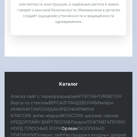
элегантность конструкции, а надёжные ригели и замок
говорят о высокой безопасности. Минимализм в деталях
создаёт ощущение утончённости и защищённости
одновременно.
Каталог
Аляска лайт с терморазрывом
АРТ
АТЛАНТИК
БЕТОН
Верса со стеклом
ВЕРСАЛ
ГРАНД
ЕВОЛАБ
Имперо
ИНФИНИТИ
ИССИДА
КАРБОН
КАРМИНА
КЛАССИК антик медный
КЛАССИК шагрень черная
КРЕДОР
ЛАЙН ВАЙТ
ЛЕОЛАБ
Лондон
ЛОФТ
МЕГАПОЛИС
НОРД ПЛЮС
НЬЮ ЙОРК
Орлеан
ПАЗЛ
ПИАНО
ПЛАТИНУМ
Полярис лайт
Распродажа входных дверей