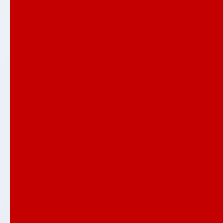
ВЕРСАЛ
ГРАНД
ЕВОЛАБ
Имперо
ИНФИНИТИ
ИССИДА
КАРБОН
КАРМИНА
КЛАССИК антик медный
КЛАССИК шагрень черная
КРЕДОР
ЛАЙН ВАЙТ
ЛЕОЛАБ
Лондон
ЛОФТ
МЕГАПОЛИС
НОРД ПЛЮС
НЬЮ ЙОРК
Орлеан
ПАЗЛ
ПИАНО
ПЛАТИНУМ
Полярис лайт
Распродажа входных дверей
РОЯЛ
СИЛВЕР