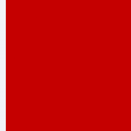
АРТ
АТЛАНТИК
БЕТОН
Верса со стеклом
ВЕРСАЛ
ГРАНД
ЕВОЛАБ
Имперо
ИНФИНИТИ
ИССИДА
КАРБОН
КАРМИНА
КЛАССИК антик медный
КЛАССИК шагрень черная
КРЕДОР
ЛАЙН ВАЙТ
ЛЕОЛАБ
Лондон
ЛОФТ
МЕГАПОЛИС
НОРД ПЛЮС
НЬЮ ЙОРК
Орлеан
ПАЗЛ
ПИАНО
ПЛАТИНУМ