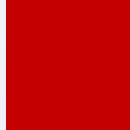
Полярис лайт
Распродажа входных дверей
РОЯЛ
СИЛВЕР
Сияна со стеклопакетом
СКАЙЛАБ
СКАНДИA
Смартлаб
Соналаб
Термо Лайт
Термомагнит
ТРЕНДО
ТУНДРА ПЛЮС
УРБАН
ШТОРМ
Услуги
Акции
Компания
Примеры установок
Контакты
...
Каталог товаров
Аляска лайт с терморазрывом
АРТ
АТЛАНТИК
БЕТОН
Верса со стеклом