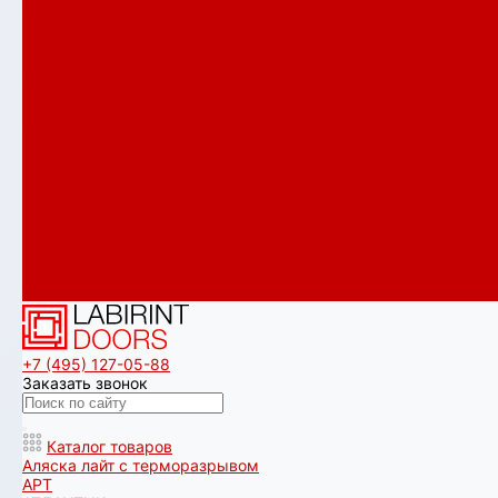
Сияна со стеклопакетом
СКАЙЛАБ
СКАНДИA
Смартлаб
Соналаб
Термо Лайт
Термомагнит
ТРЕНДО
ТУНДРА ПЛЮС
УРБАН
ШТОРМ
Услуги
Акции
Компания
Примеры установок
Контакты
+7 (495) 127-05-88‬
Заказать звонок
Каталог товаров
Аляска лайт с терморазрывом
АРТ