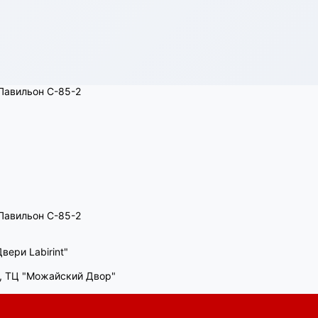
, Павильон C-85-2
, Павильон C-85-2
вери Labirint"
00, ТЦ "Можайский Двор"