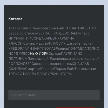
Каталог
Аляска лайт с терморазрывом
АРТ
АТЛАНТИК
БЕТОН
Верса со стеклом
ВЕРСАЛ
ГРАНД
ЕВОЛАБ
Имперо
ИНФИНИТИ
ИССИДА
КАРБОН
КАРМИНА
КЛАССИК антик медный
КЛАССИК шагрень черная
КРЕДОР
ЛАЙН ВАЙТ
ЛЕОЛАБ
Лондон
ЛОФТ
МЕГАПОЛИС
НОРД ПЛЮС
НЬЮ ЙОРК
Орлеан
ПАЗЛ
ПИАНО
ПЛАТИНУМ
Полярис лайт
Распродажа входных дверей
РОЯЛ
СИЛВЕР
Сияна со стеклопакетом
СКАЙЛАБ
СКАНДИA
Смартлаб
Соналаб
Термо Лайт
Термомагнит
ТРЕНДО
ТУНДРА ПЛЮС
УРБАН
ШТОРМ