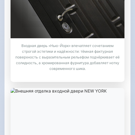
Входная дверь «Нью-Йорк» впечатляет сочетанием
строгой эстетики и надёжности: тёмная фактурная
поверхность с выразительным рельефом подчёркивает её
солидность, а хромированная фурнитура добавляет нотку
современного шика.