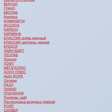
ВЕРСАЛ
ГРАНД
ЕВОЛАБ
Имперо
ИНФИНИТИ
ИССИДА
КАРБОН
КАРМИНА
КЛАССИК антик медный
КЛАССИК шагрень черная
КРЕДОР
ЛАЙН ВАЙТ
ЛЕОЛАБ
Лондон
ЛОФТ
МЕГАПОЛИС
НОРД ПЛЮС
НЬЮ ЙОРК
Орлеан
ПАЗЛ
ПИАНО
ПЛАТИНУМ
Полярис лайт
Распродажа входных дверей
РОЯЛ
СИЛВЕР