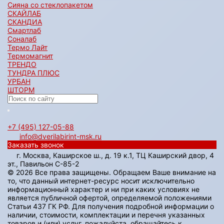
Сияна со стеклопакетом
СКАЙЛАБ
СКАНДИA
Смартлаб
Соналаб
Термо Лайт
Термомагнит
ТРЕНДО
ТУНДРА ПЛЮС
УРБАН
ШТОРМ
+7 (495) 127-05-88‬
info@dverilabirint-msk.ru
Заказать звонок
г. Москва, Каширское ш., д. 19 к.1, ТЦ Каширский двор, 4
эт., Павильон C-85-2
© 2026 Все права защищены. Обращаем Ваше внимание на
то, что данный интернет-ресурс носит исключительно
информационный характер и ни при каких условиях не
является публичной офертой, определяемой положениями
Статьи 437 ГК РФ. Для получения подробной информации о
наличии, стоимости, комплектации и перечня указанных
товаров и (или) услуг, пожалуйста, обращайтесь к