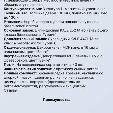
усиливающие 2 ребра жесткости (вертикальные П-
образные, утепленные)
Контуры уплотнения:
3 контура (1 магнитный) уплотнения
Толщина, вес:
Толщина двери 130 мм, полотно 115 мм. Вес
до 130 кг
Утепление:
Короб и полотно двери полностью утеплено
базальтовой плитой
Основной замок:
Цилиндровый KALE 252 (4-го наивысшего
класса безопасности, Турция)
Дополнительный замок:
Сувальдный KALE 447L (3-го
класса безопасности, Турция)
Отделка снаружи:
Декоративная MDF панель 16 мм с
наличником, цвет "Венге"
Внутренняя отделка:
Декоративная MDF панель 10 мм с
фрезеровкой, цвет "Венге"
Петли:
На подшипниках скрытого типа - 3 шт.
Защита от снятия полотна:
2 противосъемных ригеля
Полный комплект:
Броненакладка врезная, накладка со
шторкой, глазок , дверная ручка, ночная задвижка,
цилиндр ключ-вертушка (производитель не
регламентируется), регулируемый эксцентрик.
Отзывы
Преимущества