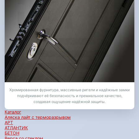
Хромированная фурнитура, массивные ригели и надёжные замки
подчёркивают её безопасность и премиальное качество,
создавая ощущение надёжной защиты.
Каталог
Аляска лайт с терморазрывом
АРТ
АТЛАНТИК
БЕТОН
Верса со стеклом