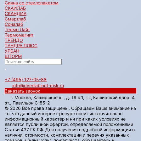
Сияна со стеклопакетом
СКАЙЛАБ
СКАНДИA
Смартлаб
Соналаб
Термо Лайт
Термомагнит
ТРЕНДО
ТУНДРА ПЛЮС
УРБАН
ШТОРМ
+7 (495) 127-05-88‬
info@dverilabirint-msk.ru
Заказать звонок
г. Москва, Каширское ш., д. 19 к.1, ТЦ Каширский двор, 4
эт., Павильон C-85-2
© 2026 Все права защищены. Обращаем Ваше внимание на
то, что данный интернет-ресурс носит исключительно
информационный характер и ни при каких условиях не
является публичной офертой, определяемой положениями
Статьи 437 ГК РФ. Для получения подробной информации о
наличии, стоимости, комплектации и перечня указанных
товаров и (или) услуг, пожалуйста, обращайтесь к