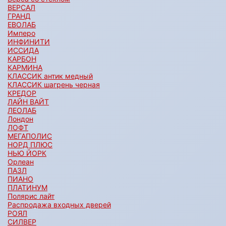
ВЕРСАЛ
ГРАНД
ЕВОЛАБ
Имперо
ИНФИНИТИ
ИССИДА
КАРБОН
КАРМИНА
КЛАССИК антик медный
КЛАССИК шагрень черная
КРЕДОР
ЛАЙН ВАЙТ
ЛЕОЛАБ
Лондон
ЛОФТ
МЕГАПОЛИС
НОРД ПЛЮС
НЬЮ ЙОРК
Орлеан
ПАЗЛ
ПИАНО
ПЛАТИНУМ
Полярис лайт
Распродажа входных дверей
РОЯЛ
СИЛВЕР