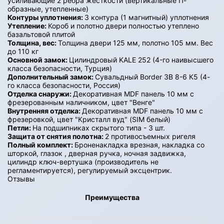
усиливающие 2 ребра жесткости (вертикальные П-
образные, утепленные)
Контуры уплотнения:
3 контура (1 магнитный) уплотнения
Утепление:
Короб и полотно двери полностью утеплено
базальтовой плитой
Толщина, вес:
Толщина двери 125 мм, полотно 105 мм. Вес
до 110 кг
Основной замок:
Цилиндровый KALE 252 (4-го наивысшего
класса безопасности, Турция)
Дополнительный замок:
Сувальдный Border ЗВ 8-6 К5 (4-
го класса безопасности, Россия)
Отделка снаружи:
Декоративная MDF панель 10 мм с
фрезерованным наличником, цвет "Венге"
Внутренняя отделка:
Декоративная MDF панель 10 мм с
фрезеровкой, цвет "Кристалл вуд" (SIM белый)
Петли:
На подшипниках скрытого типа - 3 шт.
Защита от снятия полотна:
2 противосъемных ригеля
Полный комплект:
Броненакладка врезная, накладка со
шторкой, глазок , дверная ручка, ночная задвижка,
цилиндр ключ-вертушка (производитель не
регламентируется), регулируемый эксцентрик.
Отзывы
Преимущества