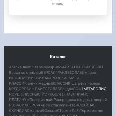
защиты.
Каталог
Аляска лайт с терморазрывом
АРТ
АТЛАНТИК
БЕТОН
Верса со стеклом
ВЕРСАЛ
ГРАНД
ЕВОЛАБ
Имперо
ИНФИНИТИ
ИССИДА
КАРБОН
КАРМИНА
КЛАССИК антик медный
КЛАССИК шагрень черная
КРЕДОР
ЛАЙН ВАЙТ
ЛЕОЛАБ
Лондон
ЛОФТ
МЕГАПОЛИС
НОРД ПЛЮС
НЬЮ ЙОРК
Орлеан
ПАЗЛ
ПИАНО
ПЛАТИНУМ
Полярис лайт
Распродажа входных дверей
РОЯЛ
СИЛВЕР
Сияна со стеклопакетом
СКАЙЛАБ
СКАНДИA
Смартлаб
Соналаб
Термо Лайт
Термомагнит
ТРЕНДО
ТУНДРА ПЛЮС
УРБАН
ШТОРМ