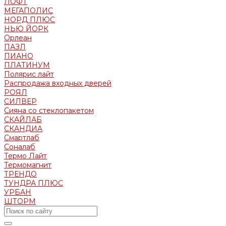
ЛОФТ
МЕГАПОЛИС
НОРД ПЛЮС
НЬЮ ЙОРК
Орлеан
ПАЗЛ
ПИАНО
ПЛАТИНУМ
Полярис лайт
Распродажа входных дверей
РОЯЛ
СИЛВЕР
Сияна со стеклопакетом
СКАЙЛАБ
СКАНДИA
Смартлаб
Соналаб
Термо Лайт
Термомагнит
ТРЕНДО
ТУНДРА ПЛЮС
УРБАН
ШТОРМ