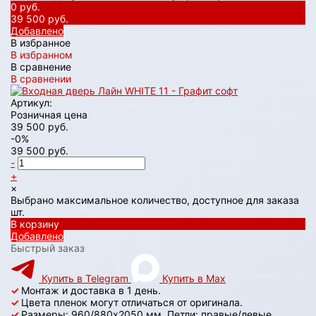
0 руб.
39 500 руб.
Добавлено
В избранное
В избранном
В сравнение
В сравнении
Артикул:
Розничная цена
39 500 руб.
-0%
39 500 руб.
-
+
×
Выбрано максимальное количество, доступное для заказа
шт.
В корзину
Добавлено
Быстрый заказ
Купить в Telegram
Купить в Max
✓
Монтаж и доставка в 1 день.
✓
Цвета пленок могут отличаться от оригинала.
✓
Размеры: 960/880х2050 мм. Петли: правые/левые.