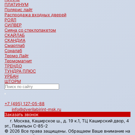
ПЛАТИНУМ
Полярис лайт
Распродажа входных дверей
РОЯЛ
СИЛВЕР
Сияна со стеклопакетом
СКАЙЛАБ
СКАНДИA
Смартлаб
Соналаб
Термо Лайт
Термомагнит
ТРЕНДО
ТУНДРА ПЛЮС
УРБАН
ШТОРМ
+7 (495) 127-05-88‬
info@dverilabirint-msk.ru
Заказать звонок
г. Москва, Каширское ш., д. 19 к.1, ТЦ Каширский двор, 4
эт., Павильон C-85-2
© 2026 Все права защищены. Обращаем Ваше внимание на