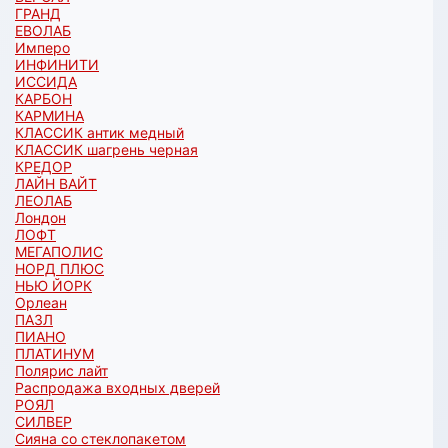
ГРАНД
ЕВОЛАБ
Имперо
ИНФИНИТИ
ИССИДА
КАРБОН
КАРМИНА
КЛАССИК антик медный
КЛАССИК шагрень черная
КРЕДОР
ЛАЙН ВАЙТ
ЛЕОЛАБ
Лондон
ЛОФТ
МЕГАПОЛИС
НОРД ПЛЮС
НЬЮ ЙОРК
Орлеан
ПАЗЛ
ПИАНО
ПЛАТИНУМ
Полярис лайт
Распродажа входных дверей
РОЯЛ
СИЛВЕР
Сияна со стеклопакетом