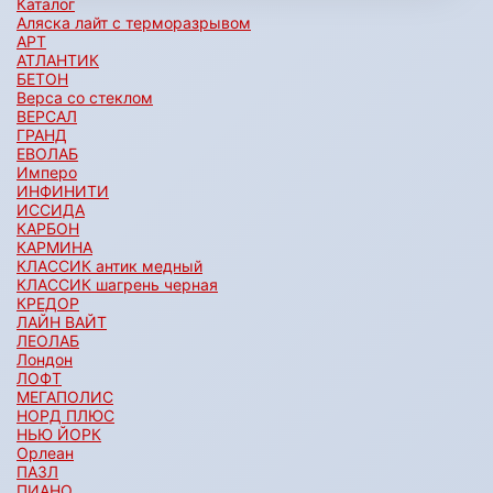
Каталог
Аляска лайт с терморазрывом
АРТ
АТЛАНТИК
БЕТОН
Верса со стеклом
ВЕРСАЛ
ГРАНД
ЕВОЛАБ
Имперо
ИНФИНИТИ
ИССИДА
КАРБОН
КАРМИНА
КЛАССИК антик медный
КЛАССИК шагрень черная
КРЕДОР
ЛАЙН ВАЙТ
ЛЕОЛАБ
Лондон
ЛОФТ
МЕГАПОЛИС
НОРД ПЛЮС
НЬЮ ЙОРК
Орлеан
ПАЗЛ
ПИАНО