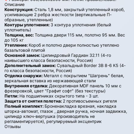
Описание
Конструкция:
Сталь 1,8 мм, закрытый утепленный короб,
усиливающие 2 ребра жесткости (вертикальные П-
образные, утепленные)
Контуры уплотнения:
3 контура уплотнения (белый
уплотнитель)
Толщина, вес:
Толщина двери 115 мм, полотно 95 мм. Вес
до 105 кг
Утепление:
Короб и полотно двери полностью утеплено
базальтовой плитой
Основной замок:
Цилиндровый Гардиан 32.11 (4-го
наивысшего класса безопасности, Россия)
Дополнительный замок:
Сувальдный Border ЗВ 8-6 К5 (4-
го класса безопасности, Россия)
Отделка снаружи:
Металл с покрытием "Шагрень" белая,
зеркальная вставка из нержавеющей стали
Внутренняя отделка:
Декоративная MDF панель 10 мм с
фрезеровкой, цвет "Графит софт" (без текстуры)
Петли:
На подшипниках скрытого типа - 3 шт.
Защита от снятия полотна:
2 противосъемных ригеля
Полный комплект:
Броненакладка врезная, накладка
шторка-автомат, глазок , дверная ручка, ночная задвижка,
цилиндр ключ-вертушка (производитель не
регламентируется), регулируемый эксцентрик
Отзывы