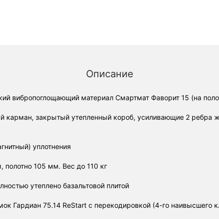
Описание
кий вибропоглощающий материал Смартмат Фаворит 15 (на полот
ый карман, закрытый утепленный короб, усиливающие 2 ребра ж
агнитный) уплотнения
 полотно 105 мм. Вес до 110 кг
олностью утеплено базальтовой плитой
ок Гардиан 75.14 ReStart с перекодировкой (4-го наивысшего к