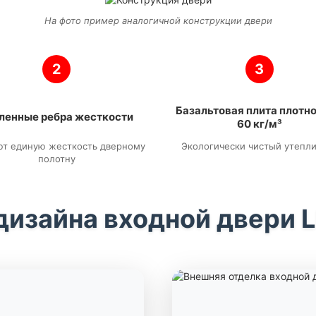
На фото пример аналогичной конструкции двери
2
3
Базальтовая плита плотн
ленные ребра жесткости
60 кг/м³
ют единую жесткость дверному
Экологически чистый утепл
полотну
дизайна входной двери 