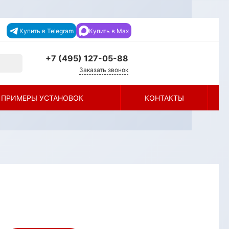
Купить в Telegram
Купить в Max
+7 (495) 127-05-88‬
Заказать звонок
+7 (495) 127-05-88‬
ПРИМЕРЫ УСТАНОВОК
КОНТАКТЫ
г. Москва, Каширское ш., д.
19 к.1, ТЦ Каширский двор,
4 эт., Павильон C-85-2
info@dverilabirint-msk.ru
+7 (495) 127-05-88‬
г. Раменское, Раменское,
Донинское шоссе, 20, пав.
№ Б-6 "Двери Labirint"
info@dverilabirint-msk.ru
г. п. Новоивановское, п.
Новоивановское, ул.
Западная, с. 100, ТЦ
"Можайский Двор"