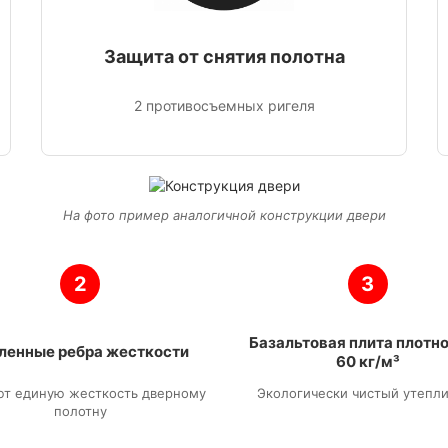
Защита от снятия полотна
2 противосъемных ригеля
На фото пример аналогичной конструкции двери
2
3
Базальтовая плита плотн
ленные ребра жесткости
60 кг/м³
ют единую жесткость дверному
Экологически чистый утепл
полотну