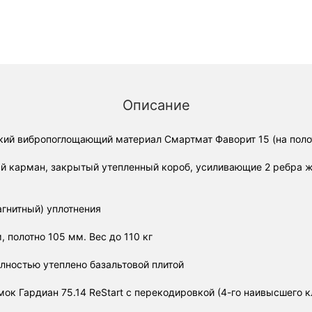
Описание
кий вибропоглощающий материал Смартмат Фаворит 15 (на полот
ый карман, закрытый утепленный короб, усиливающие 2 ребра ж
агнитный) уплотнения
 полотно 105 мм. Вес до 110 кг
олностью утеплено базальтовой плитой
ок Гардиан 75.14 ReStart с перекодировкой (4-го наивысшего к