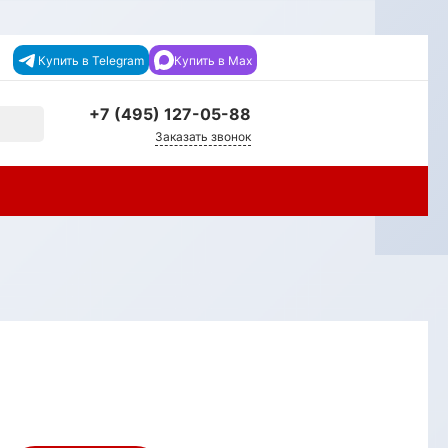
Купить в Telegram
Купить в Max
+7 (495) 127-05-88‬
Заказать звонок
+7 (495) 127-05-88‬
г. Москва, Каширское ш., д.
19 к.1, ТЦ Каширский двор,
4 эт., Павильон C-85-2
info@dverilabirint-msk.ru
+7 (495) 127-05-88‬
г. Раменское, Раменское,
Донинское шоссе, 20, пав.
№ Б-6 "Двери Labirint"
info@dverilabirint-msk.ru
г. п. Новоивановское, п.
Новоивановское, ул.
Западная, с. 100, ТЦ
"Можайский Двор"