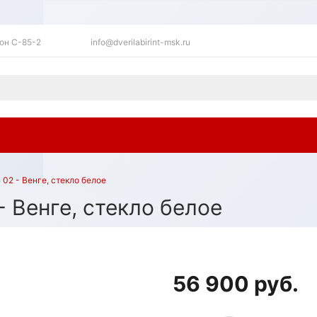
ьон C-85-2
info@dverilabirint-msk.ru
02 - Венге, стекло белое
 Венге, стекло белое
56 900 руб.