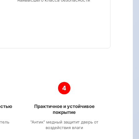
4
остью
Практичное и устойчивое
покрытие
итель
"Антик" медный защитит дверь от
воздействия влаги