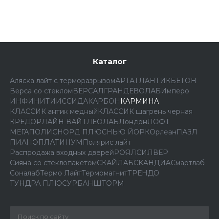
Каталог
Аляска лайт с терморазрывом
АРТ
АТЛАНТИК
БЕТОН
Верса со стеклом
ВЕРСАЛ
ГРАНД
ЕВОЛАБ
Имперо
ИНФИНИТИ
ИССИДА
КАРБОН
КАРМИНА
КЛАССИК антик медный
КЛАССИК шагрень черная
КРЕДОР
ЛАЙН ВАЙТ
ЛЕОЛАБ
Лондон
ЛОФТ
МЕГАПОЛИС
НОРД ПЛЮС
НЬЮ ЙОРК
Орлеан
ПАЗЛ
ПИАНО
ПЛАТИНУМ
Полярис лайт
Распродажа входных дверей
РОЯЛ
СИЛВЕР
Сияна со стеклопакетом
СКАЙЛАБ
СКАНДИA
Смартлаб
Соналаб
Термо Лайт
Термомагнит
ТРЕНДО
ТУНДРА ПЛЮС
УРБАН
ШТОРМ