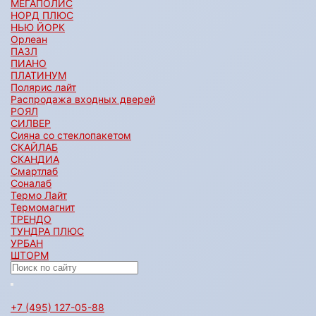
МЕГАПОЛИС
НОРД ПЛЮС
НЬЮ ЙОРК
Орлеан
ПАЗЛ
ПИАНО
ПЛАТИНУМ
Полярис лайт
Распродажа входных дверей
РОЯЛ
СИЛВЕР
Сияна со стеклопакетом
СКАЙЛАБ
СКАНДИA
Смартлаб
Соналаб
Термо Лайт
Термомагнит
ТРЕНДО
ТУНДРА ПЛЮС
УРБАН
ШТОРМ
+7 (495) 127-05-88‬