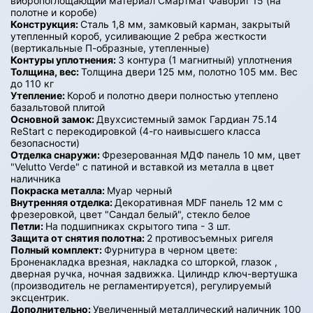
вибропоглощающий материал Смартмат Фаворит 15 (на
полотне и коробе)
Конструкция:
Сталь 1,8 мм, замковый карман, закрытый
утепленный короб, усиливающие 2 ребра жесткости
(вертикальные П-образные, утепленные)
Контуры уплотнения:
3 контура (1 магнитный) уплотнения
Толщина, вес:
Толщина двери 125 мм, полотно 105 мм. Вес
до 110 кг
Утепление:
Короб и полотно двери полностью утеплено
базальтовой плитой
Основной замок:
Двухсистемный замок Гардиан 75.14
ReStart с перекодировкой (4-го наивысшего класса
безопасности)
Отделка снаружи:
Фрезерованная МДФ панель 10 мм, цвет
"Velutto Verde" с патиной и вставкой из металла в цвет
наличника
Покраска металла:
Муар черный
Внутренняя отделка:
Декоративная MDF панель 12 мм с
фрезеровкой, цвет "Сандал белый", стекло белое
Петли:
На подшипниках скрытого типа - 3 шт.
Защита от снятия полотна:
2 противосъемных ригеля
Полный комплект:
Фурнитура в черном цвете:
Броненакладка врезная, накладка со шторкой, глазок ,
дверная ручка, ночная задвижка. Цилиндр ключ-вертушка
(производитель не регламентируется), регулируемый
эксцентрик.
Дополнительно:
Увеличенный металлический наличник 100