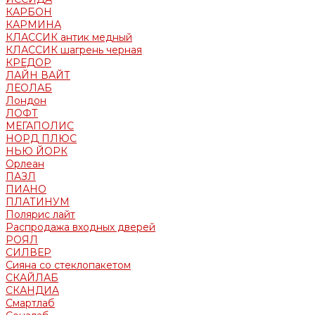
КАРБОН
КАРМИНА
КЛАССИК антик медный
КЛАССИК шагрень черная
КРЕДОР
ЛАЙН ВАЙТ
ЛЕОЛАБ
Лондон
ЛОФТ
МЕГАПОЛИС
НОРД ПЛЮС
НЬЮ ЙОРК
Орлеан
ПАЗЛ
ПИАНО
ПЛАТИНУМ
Полярис лайт
Распродажа входных дверей
РОЯЛ
СИЛВЕР
Сияна со стеклопакетом
СКАЙЛАБ
СКАНДИA
Смартлаб