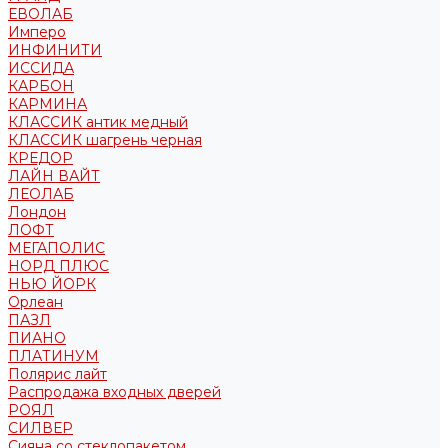
ЕВОЛАБ
Имперо
ИНФИНИТИ
ИССИДА
КАРБОН
КАРМИНА
КЛАССИК антик медный
КЛАССИК шагрень черная
КРЕДОР
ЛАЙН ВАЙТ
ЛЕОЛАБ
Лондон
ЛОФТ
МЕГАПОЛИС
НОРД ПЛЮС
НЬЮ ЙОРК
Орлеан
ПАЗЛ
ПИАНО
ПЛАТИНУМ
Полярис лайт
Распродажа входных дверей
РОЯЛ
СИЛВЕР
Сияна со стеклопакетом