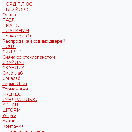
НОРД ПЛЮС
НЬЮ ЙОРК
Орлеан
ПАЗЛ
ПИАНО
ПЛАТИНУМ
Полярис лайт
Распродажа входных дверей
РОЯЛ
СИЛВЕР
Сияна со стеклопакетом
СКАЙЛАБ
СКАНДИA
Смартлаб
Соналаб
Термо Лайт
Термомагнит
ТРЕНДО
ТУНДРА ПЛЮС
УРБАН
ШТОРМ
Услуги
Акции
Компания
Примеры установок