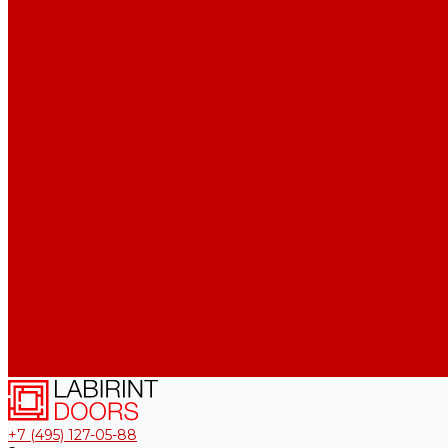
ПЛАТИНУМ
Полярис лайт
Распродажа входных дверей
РОЯЛ
СИЛВЕР
Сияна со стеклопакетом
СКАЙЛАБ
СКАНДИA
Смартлаб
Соналаб
Термо Лайт
Термомагнит
ТРЕНДО
ТУНДРА ПЛЮС
УРБАН
ШТОРМ
Услуги
Акции
Компания
Примеры установок
Контакты
+7 (495) 127-05-88‬