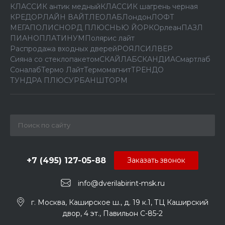
КЛАССИК антик медный
КЛАССИК шагрень черная
КРЕДОР
ЛАЙН ВАЙТ
ЛЕОЛАБ
Лондон
ЛОФТ
МЕГАПОЛИС
НОРД ПЛЮС
НЬЮ ЙОРК
Орлеан
ПАЗЛ
ПИАНО
ПЛАТИНУМ
Полярис лайт
Распродажа входных дверей
РОЯЛ
СИЛВЕР
Сияна со стеклопакетом
СКАЙЛАБ
СКАНДИA
Смартлаб
Соналаб
Термо Лайт
Термомагнит
ТРЕНДО
ТУНДРА ПЛЮС
УРБАН
ШТОРМ
+7 (495) 127-05-88‬
Заказать звонок
info@dverilabirint-msk.ru
г. Москва, Каширское ш., д. 19 к.1, ТЦ Каширский
двор, 4 эт., Павильон C-85-2