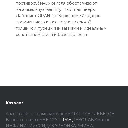
противосъёмных ригеля обеспечивают
максимальную защиту. Входная дверь
Лабиринт GRAND с Зеркалом 32 - дверь
премиального класса с увеличенной
толщиной, турецкими замками и идеальным
сочетанием стиля и безопасности.
Каталог
Аляска лайт с терморазрывом
АРТ
АТЛАНТИК
БЕТОН
Верса со стеклом
ВЕРСАЛ
ГРАНД
ЕВОЛАБ
Имперо
ИНФИНИТИ
ИССИДА
КАРБОН
КАРМИНА