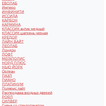
ЕВОЛАБ
Имперо
ИНФИНИТИ
ИССИДА
КАРБОН
КАРМИНА
КЛАССИК антик медный
КЛАССИК шагрень черная
КРЕДОР
ЛАЙН ВАЙТ
ЛЕОЛАБ
Лондон
ЛОФТ
МЕГАПОЛИС
НОРД ПЛЮС
НЬЮ ЙОРК
Орлеан
ПАЗЛ
ПИАНО
ПЛАТИНУМ
Полярис лайт
Распродажа входных дверей
РОЯЛ
СИЛВЕР
Сияна со стеклопакетом