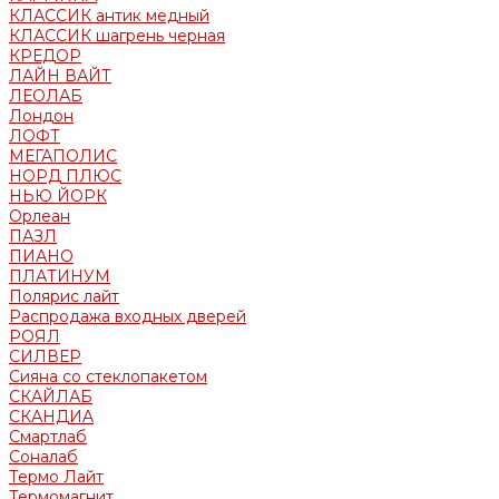
КЛАССИК антик медный
КЛАССИК шагрень черная
КРЕДОР
ЛАЙН ВАЙТ
ЛЕОЛАБ
Лондон
ЛОФТ
МЕГАПОЛИС
НОРД ПЛЮС
НЬЮ ЙОРК
Орлеан
ПАЗЛ
ПИАНО
ПЛАТИНУМ
Полярис лайт
Распродажа входных дверей
РОЯЛ
СИЛВЕР
Сияна со стеклопакетом
СКАЙЛАБ
СКАНДИA
Смартлаб
Соналаб
Термо Лайт
Термомагнит