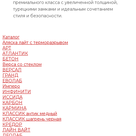
премиального класса с увеличенной толщиной,
турецкими замками и идеальным сочетанием
стиля и безопасности.
Каталог
Аляска лайт с терморазрывом
АРТ
АТЛАНТИК
БЕТОН
Верса со стеклом
ВЕРСАЛ
ГРАНД
ЕВОЛАБ
Имперо
ИНФИНИТИ
ИССИДА
КАРБОН
КАРМИНА
КЛАССИК антик медный
КЛАССИК шагрень черная
КРЕДОР
ЛАЙН ВАЙТ
ЛЕОЛАБ