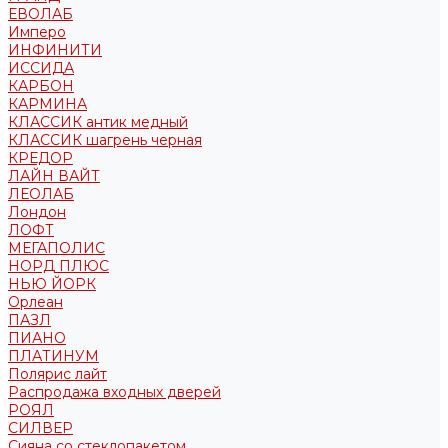
ЕВОЛАБ
Имперо
ИНФИНИТИ
ИССИДА
КАРБОН
КАРМИНА
КЛАССИК антик медный
КЛАССИК шагрень черная
КРЕДОР
ЛАЙН ВАЙТ
ЛЕОЛАБ
Лондон
ЛОФТ
МЕГАПОЛИС
НОРД ПЛЮС
НЬЮ ЙОРК
Орлеан
ПАЗЛ
ПИАНО
ПЛАТИНУМ
Полярис лайт
Распродажа входных дверей
РОЯЛ
СИЛВЕР
Сияна со стеклопакетом