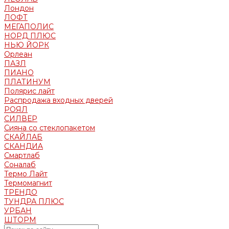
Лондон
ЛОФТ
МЕГАПОЛИС
НОРД ПЛЮС
НЬЮ ЙОРК
Орлеан
ПАЗЛ
ПИАНО
ПЛАТИНУМ
Полярис лайт
Распродажа входных дверей
РОЯЛ
СИЛВЕР
Сияна со стеклопакетом
СКАЙЛАБ
СКАНДИA
Смартлаб
Соналаб
Термо Лайт
Термомагнит
ТРЕНДО
ТУНДРА ПЛЮС
УРБАН
ШТОРМ