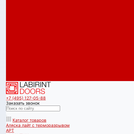
Сияна со стеклопакетом
СКАЙЛАБ
СКАНДИA
Смартлаб
Соналаб
Термо Лайт
Термомагнит
ТРЕНДО
ТУНДРА ПЛЮС
УРБАН
ШТОРМ
Услуги
Акции
Компания
Примеры установок
Контакты
+7 (495) 127-05-88‬
Заказать звонок
Каталог товаров
Аляска лайт с терморазрывом
АРТ