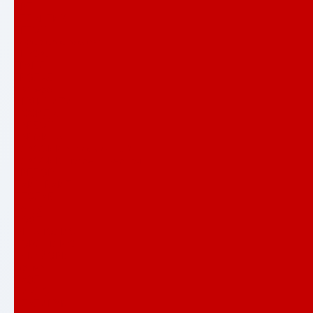
АРТ
АТЛАНТИК
БЕТОН
Верса со стеклом
ВЕРСАЛ
ГРАНД
ЕВОЛАБ
Имперо
ИНФИНИТИ
ИССИДА
КАРБОН
КАРМИНА
КЛАССИК антик медный
КЛАССИК шагрень черная
КРЕДОР
ЛАЙН ВАЙТ
ЛЕОЛАБ
Лондон
ЛОФТ
МЕГАПОЛИС
НОРД ПЛЮС
НЬЮ ЙОРК
Орлеан
ПАЗЛ
ПИАНО
ПЛАТИНУМ