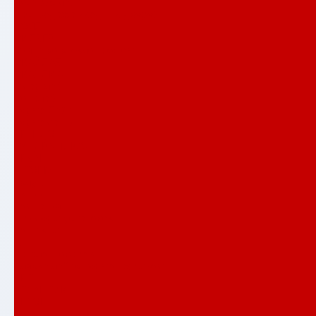
Полярис лайт
Распродажа входных дверей
РОЯЛ
СИЛВЕР
Сияна со стеклопакетом
СКАЙЛАБ
СКАНДИA
Смартлаб
Соналаб
Термо Лайт
Термомагнит
ТРЕНДО
ТУНДРА ПЛЮС
УРБАН
ШТОРМ
Услуги
Акции
Компания
Примеры установок
Контакты
...
Каталог товаров
Аляска лайт с терморазрывом
АРТ
АТЛАНТИК
БЕТОН
Верса со стеклом