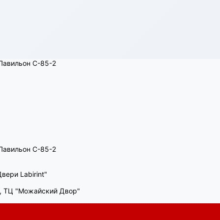
, Павильон C-85-2
, Павильон C-85-2
вери Labirint"
00, ТЦ "Можайский Двор"