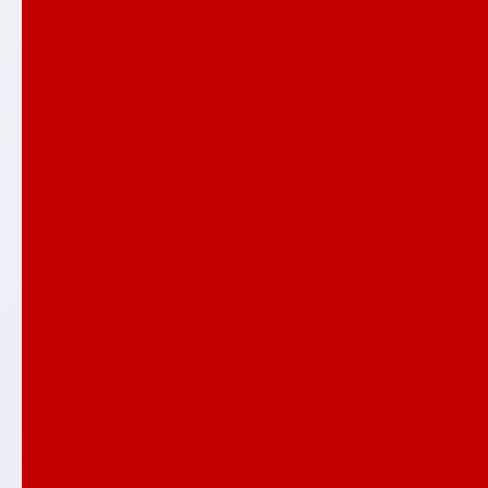
ВЕРСАЛ
ГРАНД
ЕВОЛАБ
Имперо
ИНФИНИТИ
ИССИДА
КАРБОН
КАРМИНА
КЛАССИК антик медный
КЛАССИК шагрень черная
КРЕДОР
ЛАЙН ВАЙТ
ЛЕОЛАБ
Лондон
ЛОФТ
МЕГАПОЛИС
НОРД ПЛЮС
НЬЮ ЙОРК
Орлеан
ПАЗЛ
ПИАНО
ПЛАТИНУМ
Полярис лайт
Распродажа входных дверей
РОЯЛ
СИЛВЕР