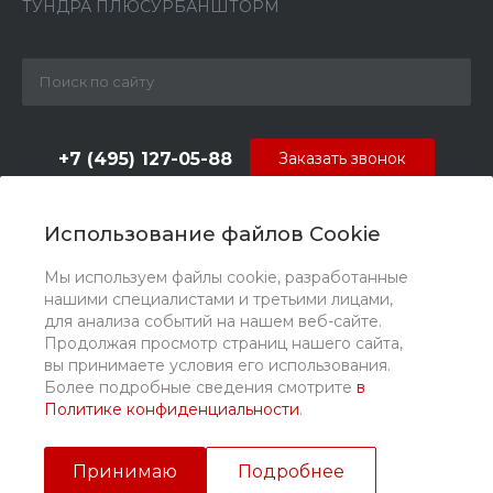
ТУНДРА ПЛЮС
УРБАН
ШТОРМ
+7 (495) 127-05-88‬
Заказать звонок
info@dverilabirint-msk.ru
Использование файлов Cookie
г. Москва, Каширское ш., д. 19 к.1, ТЦ Каширский
двор, 4 эт., Павильон C-85-2
Мы используем файлы cookie, разработанные
нашими специалистами и третьими лицами,
для анализа событий на нашем веб-сайте.
Продолжая просмотр страниц нашего сайта,
вы принимаете условия его использования.
Более подробные сведения смотрите
в
Политике конфиденциальности
.
© 2026 Все права защищены. Обращаем Ваше внимание на
то, что данный интернет-ресурс носит исключительно
информационный характер и ни при каких условиях не
Принимаю
Подробнее
является публичной офертой, определяемой