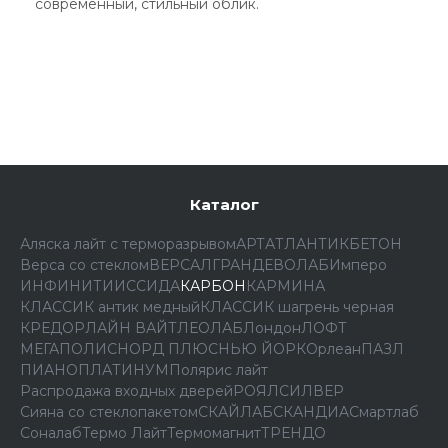
современный, стильный облик.
Каталог
Аляска лайт с терморазрывом
АРТ
АТЛАНТИК
БЕТОН
Верса со стеклом
ВЕРСАЛ
ГРАНД
ЕВОЛАБ
Имперо
ИНФИНИТИ
ИССИДА
КАРБОН
КАРМИНА
КЛАССИК антик медный
КЛАССИК шагрень черная
КРЕДОР
ЛАЙН ВАЙТ
ЛЕОЛАБ
Лондон
ЛОФТ
МЕГАПОЛИС
НОРД ПЛЮС
НЬЮ ЙОРК
Орлеан
ПАЗЛ
ПИАНО
ПЛАТИНУМ
Полярис лайт
Распродажа входных дверей
РОЯЛ
СИЛВЕР
Сияна со стеклопакетом
СКАЙЛАБ
СКАНДИA
Смартлаб
Соналаб
Термо Лайт
Термомагнит
ТРЕНДО