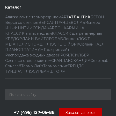
Каталог
Аляска лайт с терморазрывом
АРТ
АТЛАНТИК
БЕТОН
Верса со стеклом
ВЕРСАЛ
ГРАНД
ЕВОЛАБ
Имперо
ИНФИНИТИ
ИССИДА
КАРБОН
КАРМИНА
КЛАССИК антик медный
КЛАССИК шагрень черная
КРЕДОР
ЛАЙН ВАЙТ
ЛЕОЛАБ
Лондон
ЛОФТ
МЕГАПОЛИС
НОРД ПЛЮС
НЬЮ ЙОРК
Орлеан
ПАЗЛ
ПИАНО
ПЛАТИНУМ
Полярис лайт
Распродажа входных дверей
РОЯЛ
СИЛВЕР
Сияна со стеклопакетом
СКАЙЛАБ
СКАНДИA
Смартлаб
Соналаб
Термо Лайт
Термомагнит
ТРЕНДО
ТУНДРА ПЛЮС
УРБАН
ШТОРМ
+7 (495) 127-05-88‬
Заказать звонок