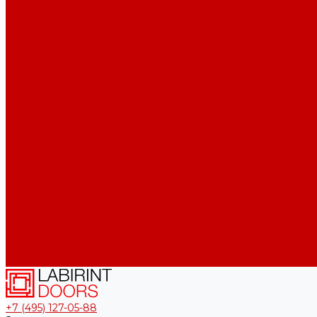
ПЛАТИНУМ
Полярис лайт
Распродажа входных дверей
РОЯЛ
СИЛВЕР
Сияна со стеклопакетом
СКАЙЛАБ
СКАНДИA
Смартлаб
Соналаб
Термо Лайт
Термомагнит
ТРЕНДО
ТУНДРА ПЛЮС
УРБАН
ШТОРМ
Услуги
Акции
Компания
Примеры установок
Контакты
+7 (495) 127-05-88‬