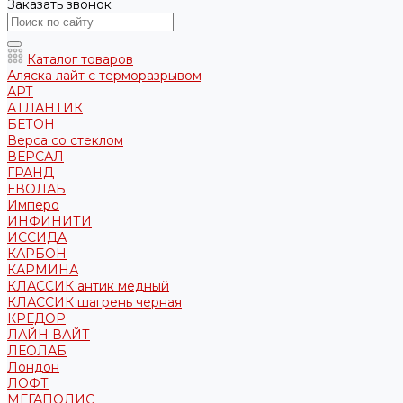
Заказать звонок
Каталог товаров
Аляска лайт с терморазрывом
АРТ
АТЛАНТИК
БЕТОН
Верса со стеклом
ВЕРСАЛ
ГРАНД
ЕВОЛАБ
Имперо
ИНФИНИТИ
ИССИДА
КАРБОН
КАРМИНА
КЛАССИК антик медный
КЛАССИК шагрень черная
КРЕДОР
ЛАЙН ВАЙТ
ЛЕОЛАБ
Лондон
ЛОФТ
МЕГАПОЛИС