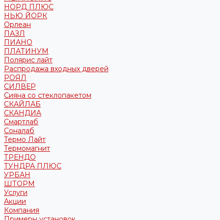
НОРД ПЛЮС
НЬЮ ЙОРК
Орлеан
ПАЗЛ
ПИАНО
ПЛАТИНУМ
Полярис лайт
Распродажа входных дверей
РОЯЛ
СИЛВЕР
Сияна со стеклопакетом
СКАЙЛАБ
СКАНДИA
Смартлаб
Соналаб
Термо Лайт
Термомагнит
ТРЕНДО
ТУНДРА ПЛЮС
УРБАН
ШТОРМ
Услуги
Акции
Компания
Примеры установок