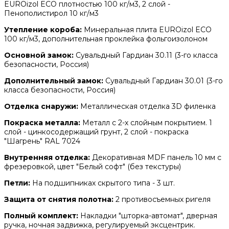
EUROizol ECO плотностью 100 кг/м3, 2 слой -
Пенополистирол 10 кг/м3
Утепление короба:
Минеральная плита EUROizol ECO
100 кг/м3, дополнительная проклейка фольгоизолоном
Основной замок:
Сувальдный Гардиан 30.11 (3-го класса
безопасности, Россия)
Дополнительный замок:
Сувальдный Гардиан 30.01 (3-го
класса безопасности, Россия)
Отделка снаружи:
Металлическая отделка 3D филенка
Покраска металла:
Металл с 2-х слойным покрытием. 1
слой - цинкосодержащий грунт, 2 слой - покраска
"Шагрень" RAL 7024
Внутренняя отделка:
Декоративная MDF панель 10 мм с
фрезеровкой, цвет "Белый софт" (без текстуры)
Петли:
На подшипниках скрытого типа - 3 шт.
Защита от снятия полотна:
2 противосъемных ригеля
Полный комплект:
Накладки "шторка-автомат", дверная
ручка, ночная задвижка, регулируемый эксцентрик.