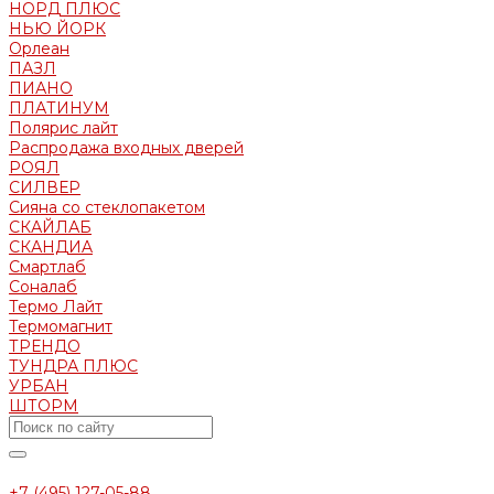
НОРД ПЛЮС
НЬЮ ЙОРК
Орлеан
ПАЗЛ
ПИАНО
ПЛАТИНУМ
Полярис лайт
Распродажа входных дверей
РОЯЛ
СИЛВЕР
Сияна со стеклопакетом
СКАЙЛАБ
СКАНДИA
Смартлаб
Соналаб
Термо Лайт
Термомагнит
ТРЕНДО
ТУНДРА ПЛЮС
УРБАН
ШТОРМ
+7 (495) 127-05-88‬