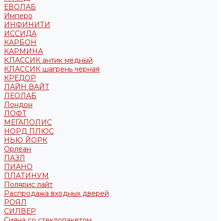
ЕВОЛАБ
Имперо
ИНФИНИТИ
ИССИДА
КАРБОН
КАРМИНА
КЛАССИК антик медный
КЛАССИК шагрень черная
КРЕДОР
ЛАЙН ВАЙТ
ЛЕОЛАБ
Лондон
ЛОФТ
МЕГАПОЛИС
НОРД ПЛЮС
НЬЮ ЙОРК
Орлеан
ПАЗЛ
ПИАНО
ПЛАТИНУМ
Полярис лайт
Распродажа входных дверей
РОЯЛ
СИЛВЕР
Сияна со стеклопакетом