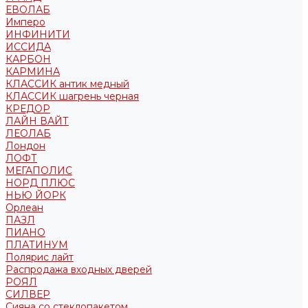
ЕВОЛАБ
Имперо
ИНФИНИТИ
ИССИДА
КАРБОН
КАРМИНА
КЛАССИК антик медный
КЛАССИК шагрень черная
КРЕДОР
ЛАЙН ВАЙТ
ЛЕОЛАБ
Лондон
ЛОФТ
МЕГАПОЛИС
НОРД ПЛЮС
НЬЮ ЙОРК
Орлеан
ПАЗЛ
ПИАНО
ПЛАТИНУМ
Полярис лайт
Распродажа входных дверей
РОЯЛ
СИЛВЕР
Сияна со стеклопакетом