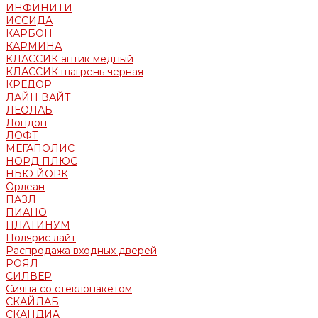
ИНФИНИТИ
ИССИДА
КАРБОН
КАРМИНА
КЛАССИК антик медный
КЛАССИК шагрень черная
КРЕДОР
ЛАЙН ВАЙТ
ЛЕОЛАБ
Лондон
ЛОФТ
МЕГАПОЛИС
НОРД ПЛЮС
НЬЮ ЙОРК
Орлеан
ПАЗЛ
ПИАНО
ПЛАТИНУМ
Полярис лайт
Распродажа входных дверей
РОЯЛ
СИЛВЕР
Сияна со стеклопакетом
СКАЙЛАБ
СКАНДИA