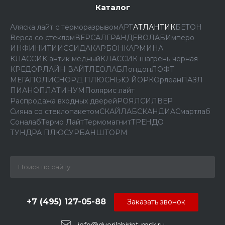
Каталог
Аляска лайт с терморазрывом
АРТ
АТЛАНТИК
БЕТОН
Верса со стеклом
ВЕРСАЛ
ГРАНД
ЕВОЛАБ
Имперо
ИНФИНИТИ
ИССИДА
КАРБОН
КАРМИНА
КЛАССИК антик медный
КЛАССИК шагрень черная
КРЕДОР
ЛАЙН ВАЙТ
ЛЕОЛАБ
Лондон
ЛОФТ
МЕГАПОЛИС
НОРД ПЛЮС
НЬЮ ЙОРК
Орлеан
ПАЗЛ
ПИАНО
ПЛАТИНУМ
Полярис лайт
Распродажа входных дверей
РОЯЛ
СИЛВЕР
Сияна со стеклопакетом
СКАЙЛАБ
СКАНДИA
Смартлаб
Соналаб
Термо Лайт
Термомагнит
ТРЕНДО
ТУНДРА ПЛЮС
УРБАН
ШТОРМ
+7 (495) 127-05-88‬
Заказать звонок
info@dverilabirint-msk.ru