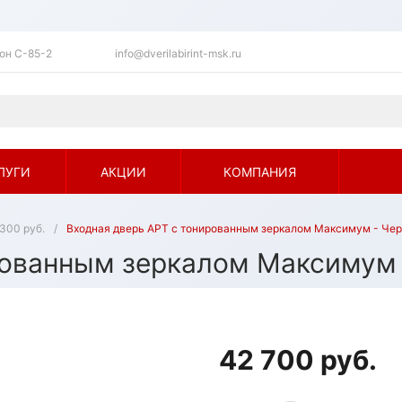
ьон C-85-2
info@dverilabirint-msk.ru
ЛУГИ
АКЦИИ
КОМПАНИЯ
300 руб.
/
Входная дверь АРТ с тонированным зеркалом Максимум - Че
рованным зеркалом Максимум 
42 700 руб.