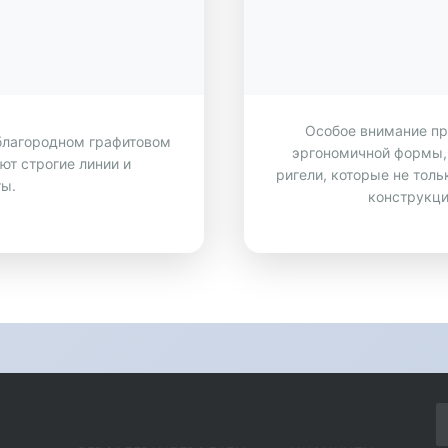
Особое внимание п
благородном графитовом
эргономичной формы,
ют строгие линии и
ригели, которые не тол
ы.
конструкци